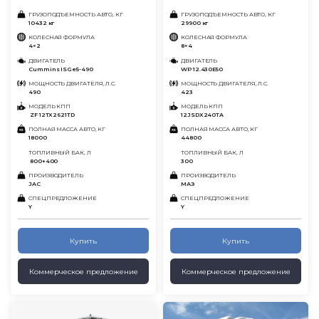
ГРУЗОПОДЪЕМНОСТЬ АВТО, КГ
ГРУЗОПОДЪЕМНОСТЬ АВТО, КГ
10432 кг
29900 кг
КОЛЕСНАЯ ФОРМУЛА
КОЛЕСНАЯ ФОРМУЛА
4×2
8×4
ДВИГАТЕЛЬ
ДВИГАТЕЛЬ
Cummins ISGe5-490
WP 12.430Е50
МОЩНОСТЬ ДВИГАТЕЛЯ, Л.С.
МОЩНОСТЬ ДВИГАТЕЛЯ, Л.С.
490
423
МОДЕЛЬ КПП
МОДЕЛЬ КПП
ZF 12TX2621TD
12JSDX240TA
ПОЛНАЯ МАССА АВТО, КГ
ПОЛНАЯ МАССА АВТО, КГ
18000
44800
ТОПЛИВНЫЙ БАК, Л
ТОПЛИВНЫЙ БАК, Л
800+400
300
ПРОИЗВОДИТЕЛЬ
ПРОИЗВОДИТЕЛЬ
JAC
МАЗ
СПЕЦПРЕДЛОЖЕНИЕ
СПЕЦПРЕДЛОЖЕНИЕ
Y
Y
Купить
Купить
Коммерческое предложение
Коммерческое предложение