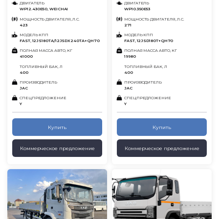
ДВИГАТЕЛЬ
ДВИГАТЕЛЬ
WP12.430E50, WEICHAI
WP10.350E53
МОЩНОСТЬ ДВИГАТЕЛЯ, Л.С.
МОЩНОСТЬ ДВИГАТЕЛЯ, Л.С.
423
271
МОДЕЛЬ КПП
МОДЕЛЬ КПП
FAST, 12JS180TА/12JSDX240TA+QH70
FAST, 12JSD180T+QH70
ПОЛНАЯ МАССА АВТО, КГ
ПОЛНАЯ МАССА АВТО, КГ
41000
19980
ТОПЛИВНЫЙ БАК, Л
ТОПЛИВНЫЙ БАК, Л
400
400
ПРОИЗВОДИТЕЛЬ
ПРОИЗВОДИТЕЛЬ
JAC
JAC
СПЕЦПРЕДЛОЖЕНИЕ
СПЕЦПРЕДЛОЖЕНИЕ
Y
Y
Купить
Купить
Коммерческое предложение
Коммерческое предложение