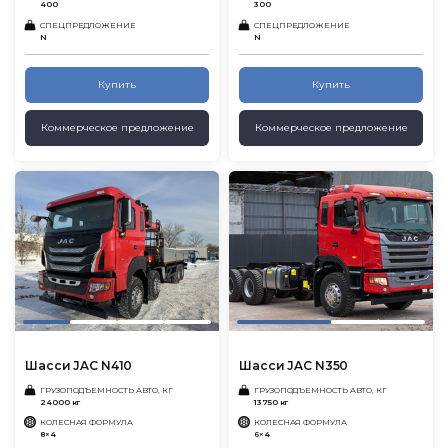
400
300
СПЕЦПРЕДЛОЖЕНИЕ
СПЕЦПРЕДЛОЖЕНИЕ
N
N
Купить
Купить
Коммерческое предложение
Коммерческое предложение
Шасси JAC N410
Шасси JAC N350
ГРУЗОПОДЪЕМНОСТЬ АВТО, КГ
ГРУЗОПОДЪЕМНОСТЬ АВТО, КГ
24000 кг
13750 кг
КОЛЕСНАЯ ФОРМУЛА
КОЛЕСНАЯ ФОРМУЛА
8×4
6×4