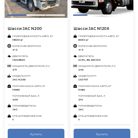
Шасси JAC N200
Шасси JAC N120X
ГРУЗОПОДЪЕМНОСТЬ АВТО, КГ
ГРУЗОПОДЪЕМНОСТЬ АВТО, КГ
19500 кг
8030 кг
КОЛЕСНАЯ ФОРМУЛА
КОЛЕСНАЯ ФОРМУЛА
4×2
4×2
ДВИГАТЕЛЬ
ДВИГАТЕЛЬ
ISD285 50
ACPL, B4, 5EV210
МОЩНОСТЬ ДВИГАТЕЛЯ, Л.С.
МОЩНОСТЬ ДВИГАТЕЛЯ, Л.С.
271
206
МОДЕЛЬ КПП
МОДЕЛЬ КПП
JAC N200
C6J76T
ПОЛНАЯ МАССА АВТО, КГ
ПОЛНАЯ МАССА АВТО, КГ
19980
11980
ТОПЛИВНЫЙ БАК, Л
ТОПЛИВНЫЙ БАК, Л
400
210
ПРОИЗВОДИТЕЛЬ
ПРОИЗВОДИТЕЛЬ
JAC
JAC
СПЕЦПРЕДЛОЖЕНИЕ
СПЕЦПРЕДЛОЖЕНИЕ
Y
Y
Купить
Купить