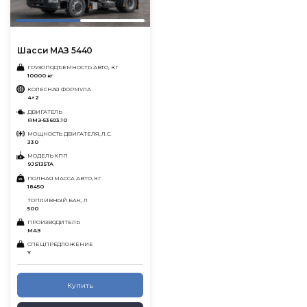
Шасси МАЗ 5440
ГРУЗОПОДЪЕМНОСТЬ АВТО, КГ
10000 кг
КОЛЕСНАЯ ФОРМУЛА
4×2
ДВИГАТЕЛЬ
ЯМЗ-53603.10
МОЩНОСТЬ ДВИГАТЕЛЯ, Л.С.
330
МОДЕЛЬ КПП
9JS135TA
ПОЛНАЯ МАССА АВТО, КГ
18450
ТОПЛИВНЫЙ БАК, Л
500
ПРОИЗВОДИТЕЛЬ
МАЗ
СПЕЦПРЕДЛОЖЕНИЕ
Y
Купить