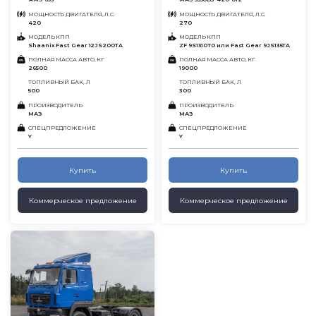
МОЩНОСТЬ ДВИГАТЕЛЯ, Л.С.
МОЩНОСТЬ ДВИГАТЕЛЯ, Л.С.
420
270
МОДЕЛЬ КПП
МОДЕЛЬ КПП
Shaanix Fast Gear 12JS200TA
ZF 9S1310T0 или Fast Gear 9JS135TA
ПОЛНАЯ МАССА АВТО, КГ
ПОЛНАЯ МАССА АВТО, КГ
26500
19000
ТОПЛИВНЫЙ БАК, Л
ТОПЛИВНЫЙ БАК, Л
500
300
ПРОИЗВОДИТЕЛЬ
ПРОИЗВОДИТЕЛЬ
МАЗ
МАЗ
СПЕЦПРЕДЛОЖЕНИЕ
СПЕЦПРЕДЛОЖЕНИЕ
Y
Y
Купить
Купить
Коммерческое предложение
Коммерческое предложение