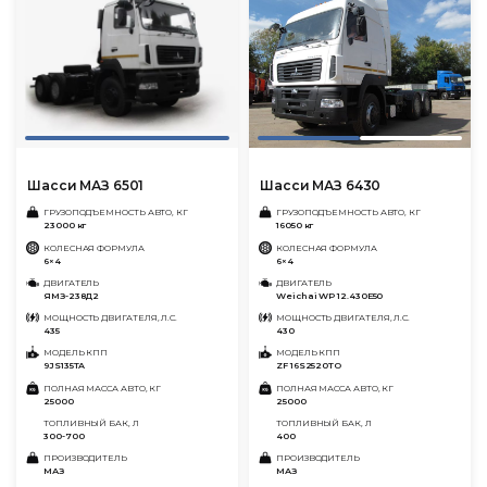
Шасси МАЗ 6501
Шасси МАЗ 6430
ГРУЗОПОДЪЕМНОСТЬ АВТО, КГ
ГРУЗОПОДЪЕМНОСТЬ АВТО, КГ
23000 кг
16050 кг
КОЛЕСНАЯ ФОРМУЛА
КОЛЕСНАЯ ФОРМУЛА
6×4
6×4
ДВИГАТЕЛЬ
ДВИГАТЕЛЬ
ЯМЗ-238Д2
Weichai WP 12.430E50
МОЩНОСТЬ ДВИГАТЕЛЯ, Л.С.
МОЩНОСТЬ ДВИГАТЕЛЯ, Л.С.
435
430
МОДЕЛЬ КПП
МОДЕЛЬ КПП
9JS135TA
ZF 16S2520TO
ПОЛНАЯ МАССА АВТО, КГ
ПОЛНАЯ МАССА АВТО, КГ
25000
25000
ТОПЛИВНЫЙ БАК, Л
ТОПЛИВНЫЙ БАК, Л
300-700
400
ПРОИЗВОДИТЕЛЬ
ПРОИЗВОДИТЕЛЬ
МАЗ
МАЗ