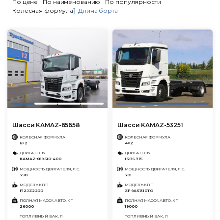
По цене
По наименованию
По популярности
Колесная формула
Длина борта
Шасси KAMAZ-65658
Шасси KAMAZ-53251
КОЛЕСНАЯ ФОРМУЛА
КОЛЕСНАЯ ФОРМУЛА
6×2
4×2
ДВИГАТЕЛЬ
ДВИГАТЕЛЬ
KAMAZ-689.510-400
ISB6.7E5
МОЩНОСТЬ ДВИГАТЕЛЯ, Л.С.
МОЩНОСТЬ ДВИГАТЕЛЯ, Л.С.
390
301
МОДЕЛЬ КПП
МОДЕЛЬ КПП
F12JZ22DD
ZF 9AS1310TO
ПОЛНАЯ МАССА АВТО, КГ
ПОЛНАЯ МАССА АВТО, КГ
26000
19000
ТОПЛИВНЫЙ БАК, Л
ТОПЛИВНЫЙ БАК, Л