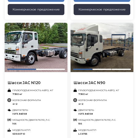
Коммерческое предложение
Коммерческое предложение
Шасси JAC N120
Шасси JAC N90
ГРУЗОПОДЪЕМНОСТЬ АВТО, КГ
ГРУЗОПОДЪЕМНОСТЬ АВТО, КГ
7950 кг
7950 кг
КОЛЕСНАЯ ФОРМУЛА
КОЛЕСНАЯ ФОРМУЛА
4×2
4×2
ДВИГАТЕЛЬ
ДВИГАТЕЛЬ
ISF3.8s5168
ISF3.8s5168
МОЩНОСТЬ ДВИГАТЕЛЯ, Л.С.
МОЩНОСТЬ ДВИГАТЕЛЯ, Л.С.
166
156
МОДЕЛЬ КПП
МОДЕЛЬ КПП
6DS60T-D
LC6T55