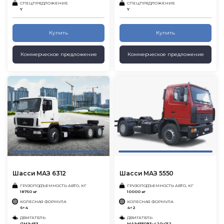
СПЕЦПРЕДЛОЖЕНИЕ
СПЕЦПРЕДЛОЖЕНИЕ
Y
Y
Купить
Купить
Коммерческое предложение
Коммерческое предложение
Шасси МАЗ 6312
Шасси МАЗ 5550
ГРУЗОПОДЪЕМНОСТЬ АВТО, КГ
ГРУЗОПОДЪЕМНОСТЬ АВТО, КГ
18750 кг
10000 кг
КОЛЕСНАЯ ФОРМУЛА
КОЛЕСНАЯ ФОРМУЛА
6×4
4×2
ДВИГАТЕЛЬ
ДВИГАТЕЛЬ
ЯМЗ-653
МАЗ-5550В3-420-012