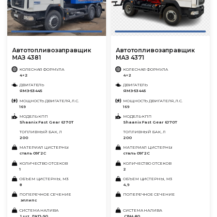
Автотопливозаправщик
Автотопливозаправщик
МАЗ 4381
МАЗ 4371
КОЛЕСНАЯ ФОРМУЛА
КОЛЕСНАЯ ФОРМУЛА
4×2
4×2
ДВИГАТЕЛЬ
ДВИГАТЕЛЬ
ЯМЗ-53445
ЯМЗ-53445
МОЩНОСТЬ ДВИГАТЕЛЯ, Л.С.
МОЩНОСТЬ ДВИГАТЕЛЯ, Л.С.
169
169
МОДЕЛЬ КПП
МОДЕЛЬ КПП
Shaanix Fast Gear 6J70T
Shaanix Fast Gear 6J70T
ТОПЛИВНЫЙ БАК, Л
ТОПЛИВНЫЙ БАК, Л
200
200
МАТЕРИАЛ ЦИСТЕРНЫ
МАТЕРИАЛ ЦИСТЕРНЫ
сталь 09Г2С
сталь 09Г2С
КОЛИЧЕСТВО ОТСЕКОВ
КОЛИЧЕСТВО ОТСЕКОВ
1
2
ОБЪЕМ ЦИСТЕРНЫ, М3
ОБЪЕМ ЦИСТЕРНЫ, М3
8
4,9
ПОПЕРЕЧНОЕ СЕЧЕНИЕ
ПОПЕРЕЧНОЕ СЕЧЕНИЕ
эллипс
СИСТЕМА НАЛИВА
СИСТЕМА НАЛИВА
1 шт., ДКП-90
СВН-80