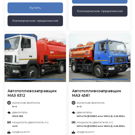
Купить
Коммерческое предложение
Коммерческое предложение
Автотопливозаправщик
Автотопливозаправщик
МАЗ 6312
МАЗ 4581
КОЛЕСНАЯ ФОРМУЛА
КОЛЕСНАЯ ФОРМУЛА
6×4
4×2
ДВИГАТЕЛЬ
ДВИГАТЕЛЬ
ЯМЗ-653
WP4.1NQ190E50 или ММЗ Д-245.35Е4
МОЩНОСТЬ ДВИГАТЕЛЯ, Л.С.
МОЩНОСТЬ ДВИГАТЕЛЯ, Л.С.
420
WP4.1NQ190E50 или ММЗ Д-245.35Е4
МОДЕЛЬ КПП
МОДЕЛЬ КПП