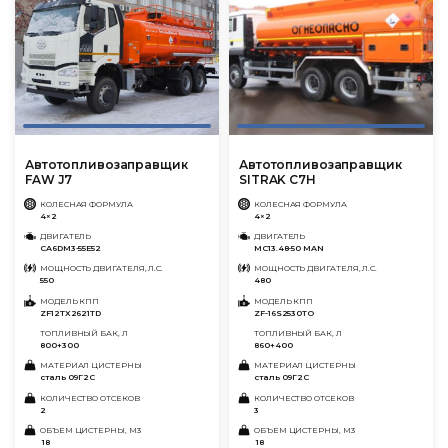
Автотопливозаправщик
Автотопливозаправщик
FAW J7
SITRAK C7H
КОЛЕСНАЯ ФОРМУЛА
КОЛЕСНАЯ ФОРМУЛА
4×2
4×2
ДВИГАТЕЛЬ
ДВИГАТЕЛЬ
CA6DM3-55E52
MC13.48-50 MAN
МОЩНОСТЬ ДВИГАТЕЛЯ, Л.С.
МОЩНОСТЬ ДВИГАТЕЛЯ, Л.С.
550
480
МОДЕЛЬ КПП
МОДЕЛЬ КПП
ZF12TX2621TD
ZF-16S2530TO
ТОПЛИВНЫЙ БАК, Л
ТОПЛИВНЫЙ БАК, Л
800+300
860+400
МАТЕРИАЛ ЦИСТЕРНЫ
МАТЕРИАЛ ЦИСТЕРНЫ
сталь 09Г2С
сталь 09Г2С
КОЛИЧЕСТВО ОТСЕКОВ
КОЛИЧЕСТВО ОТСЕКОВ
2
3
ОБЪЕМ ЦИСТЕРНЫ, М3
ОБЪЕМ ЦИСТЕРНЫ, М3
18
18