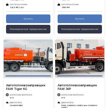
СИСТЕМА СЛИВА
СИСТЕМА СЛИВА
УД-2 80, 1 шт.
СВН-80
Купить
Купить
Коммерческое предложение
Коммерческое предложение
Автотопливозаправщик
Автотопливозаправщик
FAW Tiger 6G
FAW J6P
КОЛЕСНАЯ ФОРМУЛА
КОЛЕСНАЯ ФОРМУЛА
4×2
6×6
ДВИГАТЕЛЬ
ДВИГАТЕЛЬ
CA4DH1-18EV
FAW, CA6DM2-42E52 или CA6DM2-
46E52