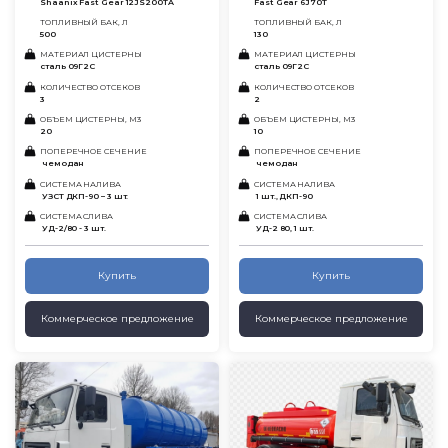
Shaanix Fast Gear 12JS200TA
Fast Gear 6J70T
ТОПЛИВНЫЙ БАК, Л
ТОПЛИВНЫЙ БАК, Л
500
130
МАТЕРИАЛ ЦИСТЕРНЫ
МАТЕРИАЛ ЦИСТЕРНЫ
сталь 09Г2С
сталь 09Г2С
КОЛИЧЕСТВО ОТСЕКОВ
КОЛИЧЕСТВО ОТСЕКОВ
3
2
ОБЪЕМ ЦИСТЕРНЫ, М3
ОБЪЕМ ЦИСТЕРНЫ, М3
20
10
ПОПЕРЕЧНОЕ СЕЧЕНИЕ
ПОПЕРЕЧНОЕ СЕЧЕНИЕ
чемодан
чемодан
СИСТЕМА НАЛИВА
СИСТЕМА НАЛИВА
УЗСТ ДКП-90 – 3 шт.
1 шт., ДКП-90
СИСТЕМА СЛИВА
СИСТЕМА СЛИВА
УД-2/80 - 3 шт.
УД-2 80, 1 шт.
Купить
Купить
Коммерческое предложение
Коммерческое предложение