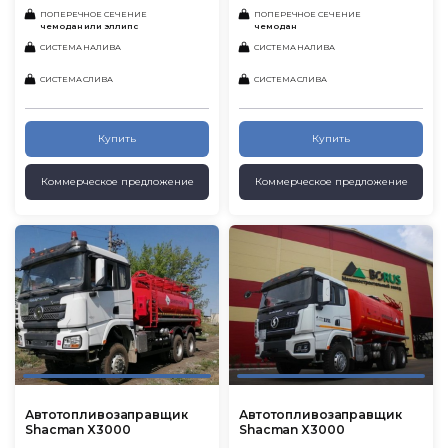
ПОПЕРЕЧНОЕ СЕЧЕНИЕ
ПОПЕРЕЧНОЕ СЕЧЕНИЕ
чемодан или эллипс
чемодан
СИСТЕМА НАЛИВА
СИСТЕМА НАЛИВА
СИСТЕМА СЛИВА
СИСТЕМА СЛИВА
Купить
Купить
Коммерческое предложение
Коммерческое предложение
Автотопливозаправщик
Автотопливозаправщик
Shacman X3000
Shacman X3000