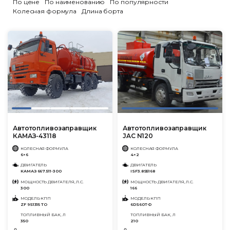
По цене
По наименованию
По популярности
Колесная формула
Длина борта
Автотопливозаправщик
Автотопливозаправщик
КАМАЗ-43118
JAC N120
КОЛЕСНАЯ ФОРМУЛА
КОЛЕСНАЯ ФОРМУЛА
6×6
4×2
ДВИГАТЕЛЬ
ДВИГАТЕЛЬ
КАМАЗ 667.511-300
ISF3.8S5168
МОЩНОСТЬ ДВИГАТЕЛЯ, Л.С.
МОЩНОСТЬ ДВИГАТЕЛЯ, Л.С.
300
166
МОДЕЛЬ КПП
МОДЕЛЬ КПП
ZF 9S1315 TO
6DS60T-D
ТОПЛИВНЫЙ БАК, Л
ТОПЛИВНЫЙ БАК, Л
350
210