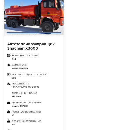
Автотопливозаправщик
Shacman X3000
КОЛЕСНАЯ ФОРМУЛА
4×2
ДВИГАТЕЛЬ
WP13.550E501
МОЩНОСТЬ ДВИГАТЕЛЯ, Л.С.
500
МОДЕЛЬ КПП
12JSD200TA (G14976)
ТОПЛИВНЫЙ БАК, Л
980+500
МАТЕРИАЛ ЦИСТЕРНЫ
сталь 09Г2С
КОЛИЧЕСТВО ОТСЕКОВ
2
ОБЪЕМ ЦИСТЕРНЫ, М3
17