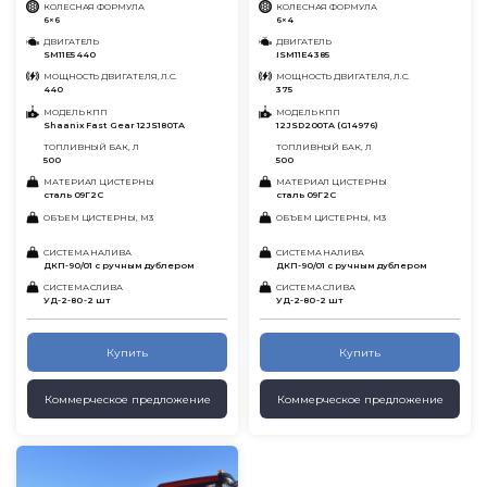
КОЛЕСНАЯ ФОРМУЛА
КОЛЕСНАЯ ФОРМУЛА
6×6
6×4
ДВИГАТЕЛЬ
ДВИГАТЕЛЬ
SM11E5 440
ISM11E4 385
МОЩНОСТЬ ДВИГАТЕЛЯ, Л.С.
МОЩНОСТЬ ДВИГАТЕЛЯ, Л.С.
440
375
МОДЕЛЬ КПП
МОДЕЛЬ КПП
Shaanix Fast Gear 12JS180TA
12JSD200TA (G14976)
ТОПЛИВНЫЙ БАК, Л
ТОПЛИВНЫЙ БАК, Л
500
500
МАТЕРИАЛ ЦИСТЕРНЫ
МАТЕРИАЛ ЦИСТЕРНЫ
сталь 09Г2С
сталь 09Г2С
ОБЪЕМ ЦИСТЕРНЫ, М3
ОБЪЕМ ЦИСТЕРНЫ, М3
СИСТЕМА НАЛИВА
СИСТЕМА НАЛИВА
ДКП-90/01 с ручным дублером
ДКП-90/01 с ручным дублером
СИСТЕМА СЛИВА
СИСТЕМА СЛИВА
УД-2-80 -2 шт
УД-2-80 -2 шт
Купить
Купить
Коммерческое предложение
Коммерческое предложение