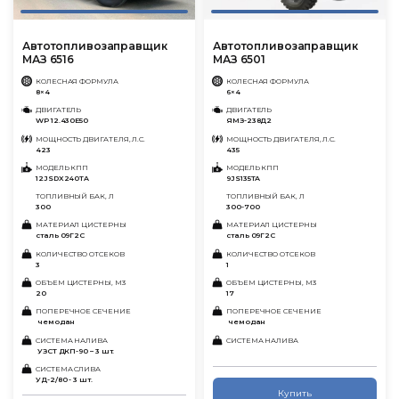
Автотопливозаправщик
Автотопливозаправщик
МАЗ 6516
МАЗ 6501
КОЛЕСНАЯ ФОРМУЛА
КОЛЕСНАЯ ФОРМУЛА
8×4
6×4
ДВИГАТЕЛЬ
ДВИГАТЕЛЬ
WP 12.430Е50
ЯМЗ-238Д2
МОЩНОСТЬ ДВИГАТЕЛЯ, Л.С.
МОЩНОСТЬ ДВИГАТЕЛЯ, Л.С.
423
435
МОДЕЛЬ КПП
МОДЕЛЬ КПП
12JSDX240TA
9JS135TA
ТОПЛИВНЫЙ БАК, Л
ТОПЛИВНЫЙ БАК, Л
300
300-700
МАТЕРИАЛ ЦИСТЕРНЫ
МАТЕРИАЛ ЦИСТЕРНЫ
сталь 09Г2С
сталь 09Г2С
КОЛИЧЕСТВО ОТСЕКОВ
КОЛИЧЕСТВО ОТСЕКОВ
3
1
ОБЪЕМ ЦИСТЕРНЫ, М3
ОБЪЕМ ЦИСТЕРНЫ, М3
20
17
ПОПЕРЕЧНОЕ СЕЧЕНИЕ
ПОПЕРЕЧНОЕ СЕЧЕНИЕ
чемодан
чемодан
СИСТЕМА НАЛИВА
СИСТЕМА НАЛИВА
УЗСТ ДКП-90 – 3 шт.
СИСТЕМА СЛИВА
УД-2/80 - 3 шт.
Купить