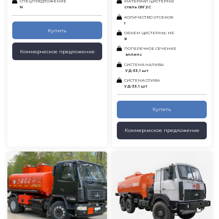
СПЕЦПРЕДЛОЖЕНИЕ
МАТЕРИАЛ ЦИСТЕРНЫ
N
сталь 09Г2С
КОЛИЧЕСТВО ОТСЕКОВ
1
Купить
ОБЪЕМ ЦИСТЕРНЫ, М3
8
ПОПЕРЕЧНОЕ СЕЧЕНИЕ
Коммерческое предложение
эллипс
СИСТЕМА НАЛИВА
УД-33, 1 шт
СИСТЕМА СЛИВА
УД-33, 1 шт
Купить
Коммерческое предложение