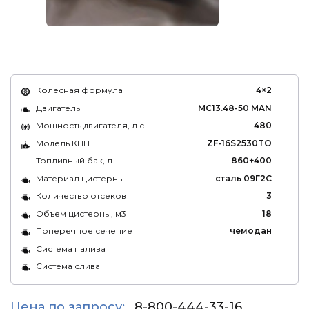
Колесная формула
4×2
Двигатель
MC13.48-50 MAN
Мощность двигателя, л.с.
480
Модель КПП
ZF-16S2530TO
Топливный бак, л
860+400
Материал цистерны
сталь 09Г2С
Количество отсеков
3
Объем цистерны, м3
18
Поперечное сечение
чемодан
Система налива
Система слива
Цена по запросу:
8-800-444-33-16