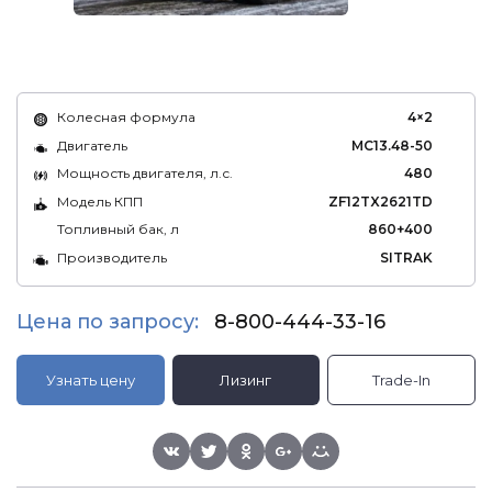
Колесная формула
4×2
Двигатель
MC13.48-50
Мощность двигателя, л.с.
480
Модель КПП
ZF12TX2621TD
Топливный бак, л
860+400
Производитель
SITRAK
Цена по запросу:
8-800-444-33-16
Узнать цену
Лизинг
Trade-In