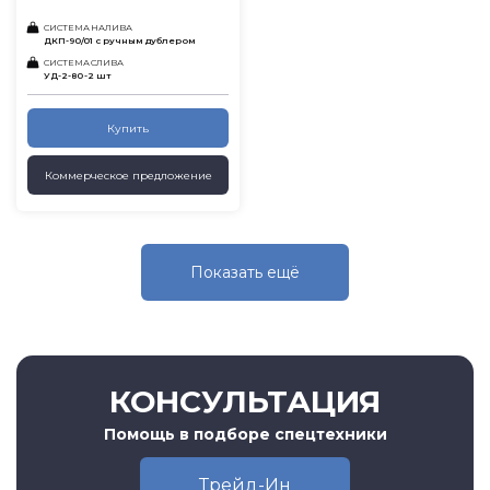
СИСТЕМА НАЛИВА
ДКП-90/01 с ручным дублером
СИСТЕМА СЛИВА
УД-2-80 -2 шт
Купить
Коммерческое предложение
Показать eщё
КОНСУЛЬТАЦИЯ
Помощь в подборе спецтехники
Трейд-Ин