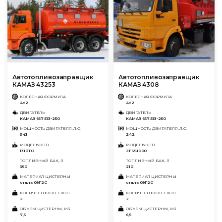
Автотопливозаправщик
Автотопливозаправщик
КАМАЗ 43253
КАМАЗ 4308
КОЛЕСНАЯ ФОРМУЛА
КОЛЕСНАЯ ФОРМУЛА
4×2
4×2
ДВИГАТЕЛЬ
ДВИГАТЕЛЬ
КАМАЗ 667.513-250
КАМАЗ 667.513-250
МОЩНОСТЬ ДВИГАТЕЛЯ, Л.С.
МОЩНОСТЬ ДВИГАТЕЛЯ, Л.С.
343
242
МОДЕЛЬ КПП
МОДЕЛЬ КПП
1310ТО
ZF6S1000
ТОПЛИВНЫЙ БАК, Л
ТОПЛИВНЫЙ БАК, Л
350
210
МАТЕРИАЛ ЦИСТЕРНЫ
МАТЕРИАЛ ЦИСТЕРНЫ
сталь 09Г2С
сталь 09Г2С
КОЛИЧЕСТВО ОТСЕКОВ
КОЛИЧЕСТВО ОТСЕКОВ
2
2
ОБЪЕМ ЦИСТЕРНЫ, М3
ОБЪЕМ ЦИСТЕРНЫ, М3
7,5
6,5