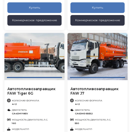
Купить
Купить
Коммерческое предложение
Коммерческое предложение
Автотопливозаправщик
Автотопливозаправщик
FAW Tiger 6G
FAW J7
КОЛЕСНАЯ ФОРМУЛА
КОЛЕСНАЯ ФОРМУЛА
4×2
4×2
ДВИГАТЕЛЬ
ДВИГАТЕЛЬ
CA4DH1-18EV
CA6DM3-55E52
МОЩНОСТЬ ДВИГАТЕЛЯ, Л.С.
МОЩНОСТЬ ДВИГАТЕЛЯ, Л.С.
160
550
МОДЕЛЬ КПП
МОДЕЛЬ КПП