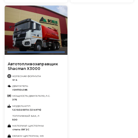
Автотопливозаправщик
Shacman X3000
КОЛЕСНАЯ ФОРМУЛА
6×4
ДВИГАТЕЛЬ
ISM11E4 385
МОЩНОСТЬ ДВИГАТЕЛЯ, Л.С.
375
МОДЕЛЬ КПП
12JSD200TA (G14976)
ТОПЛИВНЫЙ БАК, Л
500
МАТЕРИАЛ ЦИСТЕРНЫ
сталь 09Г2С
ОБЪЕМ ЦИСТЕРНЫ, М3