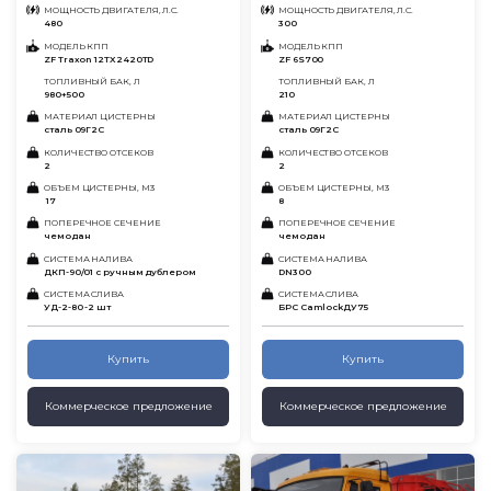
МОЩНОСТЬ ДВИГАТЕЛЯ, Л.С.
МОЩНОСТЬ ДВИГАТЕЛЯ, Л.С.
480
300
МОДЕЛЬ КПП
МОДЕЛЬ КПП
ZF Traxon 12TX2420TD
ZF 6S700
ТОПЛИВНЫЙ БАК, Л
ТОПЛИВНЫЙ БАК, Л
980+500
210
МАТЕРИАЛ ЦИСТЕРНЫ
МАТЕРИАЛ ЦИСТЕРНЫ
сталь 09Г2С
сталь 09Г2С
КОЛИЧЕСТВО ОТСЕКОВ
КОЛИЧЕСТВО ОТСЕКОВ
2
2
ОБЪЕМ ЦИСТЕРНЫ, М3
ОБЪЕМ ЦИСТЕРНЫ, М3
17
8
ПОПЕРЕЧНОЕ СЕЧЕНИЕ
ПОПЕРЕЧНОЕ СЕЧЕНИЕ
чемодан
чемодан
СИСТЕМА НАЛИВА
СИСТЕМА НАЛИВА
ДКП-90/01 с ручным дублером
DN300
СИСТЕМА СЛИВА
СИСТЕМА СЛИВА
УД-2-80 -2 шт
БРС CamlockДУ75
Купить
Купить
Коммерческое предложение
Коммерческое предложение