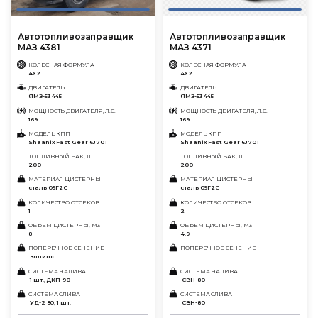
Автотопливозаправщик
Автотопливозаправщик
МАЗ 4381
МАЗ 4371
КОЛЕСНАЯ ФОРМУЛА
КОЛЕСНАЯ ФОРМУЛА
4×2
4×2
ДВИГАТЕЛЬ
ДВИГАТЕЛЬ
ЯМЗ-53445
ЯМЗ-53445
МОЩНОСТЬ ДВИГАТЕЛЯ, Л.С.
МОЩНОСТЬ ДВИГАТЕЛЯ, Л.С.
169
169
МОДЕЛЬ КПП
МОДЕЛЬ КПП
Shaanix Fast Gear 6J70T
Shaanix Fast Gear 6J70T
ТОПЛИВНЫЙ БАК, Л
ТОПЛИВНЫЙ БАК, Л
200
200
МАТЕРИАЛ ЦИСТЕРНЫ
МАТЕРИАЛ ЦИСТЕРНЫ
сталь 09Г2С
сталь 09Г2С
КОЛИЧЕСТВО ОТСЕКОВ
КОЛИЧЕСТВО ОТСЕКОВ
1
2
ОБЪЕМ ЦИСТЕРНЫ, М3
ОБЪЕМ ЦИСТЕРНЫ, М3
8
4,9
ПОПЕРЕЧНОЕ СЕЧЕНИЕ
ПОПЕРЕЧНОЕ СЕЧЕНИЕ
эллипс
СИСТЕМА НАЛИВА
СИСТЕМА НАЛИВА
1 шт., ДКП-90
СВН-80
СИСТЕМА СЛИВА
СИСТЕМА СЛИВА
УД-2 80, 1 шт.
СВН-80