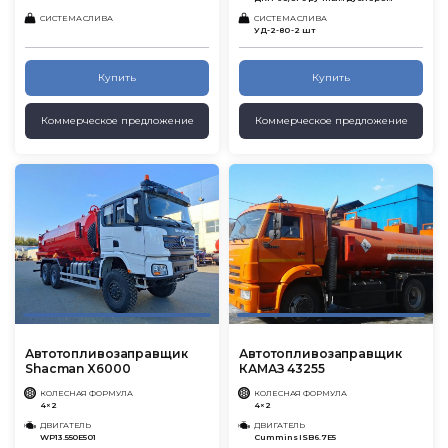
СИСТЕМА СЛИВА
СИСТЕМА СЛИВА
УД-2-80 -2 шт
Купить
Купить
Коммерческое предложение
Коммерческое предложение
Автотопливозаправщик
Автотопливозаправщик
Shacman X6000
КАМАЗ 43255
КОЛЕСНАЯ ФОРМУЛА
КОЛЕСНАЯ ФОРМУЛА
4×2
4×2
ДВИГАТЕЛЬ
ДВИГАТЕЛЬ
WP13.550E501
Cummins ISB6.7E5