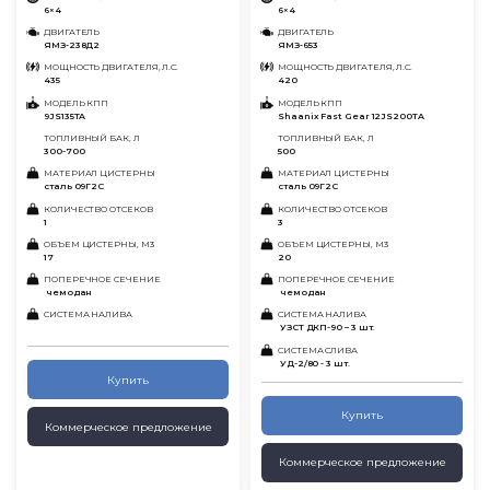
6×4
6×4
ДВИГАТЕЛЬ
ДВИГАТЕЛЬ
ЯМЗ-238Д2
ЯМЗ-653
МОЩНОСТЬ ДВИГАТЕЛЯ, Л.С.
МОЩНОСТЬ ДВИГАТЕЛЯ, Л.С.
435
420
МОДЕЛЬ КПП
МОДЕЛЬ КПП
9JS135TA
Shaanix Fast Gear 12JS200TA
ТОПЛИВНЫЙ БАК, Л
ТОПЛИВНЫЙ БАК, Л
300-700
500
МАТЕРИАЛ ЦИСТЕРНЫ
МАТЕРИАЛ ЦИСТЕРНЫ
сталь 09Г2С
сталь 09Г2С
КОЛИЧЕСТВО ОТСЕКОВ
КОЛИЧЕСТВО ОТСЕКОВ
1
3
ОБЪЕМ ЦИСТЕРНЫ, М3
ОБЪЕМ ЦИСТЕРНЫ, М3
17
20
ПОПЕРЕЧНОЕ СЕЧЕНИЕ
ПОПЕРЕЧНОЕ СЕЧЕНИЕ
чемодан
чемодан
СИСТЕМА НАЛИВА
СИСТЕМА НАЛИВА
УЗСТ ДКП-90 – 3 шт.
СИСТЕМА СЛИВА
УД-2/80 - 3 шт.
Купить
Купить
Коммерческое предложение
Коммерческое предложение