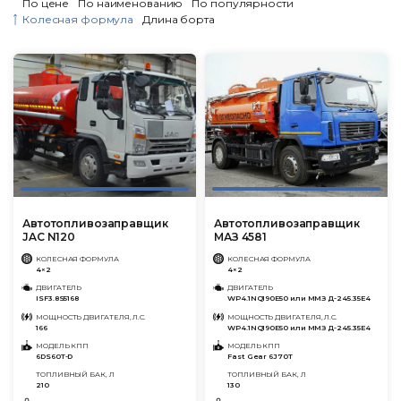
По цене
По наименованию
По популярности
Колесная формула
Длина борта
Автотопливозаправщик
Автотопливозаправщик
JAC N120
МАЗ 4581
КОЛЕСНАЯ ФОРМУЛА
КОЛЕСНАЯ ФОРМУЛА
4×2
4×2
ДВИГАТЕЛЬ
ДВИГАТЕЛЬ
ISF3.8S5168
WP4.1NQ190E50 или ММЗ Д-245.35Е4
МОЩНОСТЬ ДВИГАТЕЛЯ, Л.С.
МОЩНОСТЬ ДВИГАТЕЛЯ, Л.С.
166
WP4.1NQ190E50 или ММЗ Д-245.35Е4
МОДЕЛЬ КПП
МОДЕЛЬ КПП
6DS60T-D
Fast Gear 6J70T
ТОПЛИВНЫЙ БАК, Л
ТОПЛИВНЫЙ БАК, Л
210
130