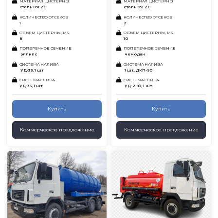
МАТЕРИАЛ ЦИСТЕРНЫ
МАТЕРИАЛ ЦИСТЕРНЫ
сталь 09Г2С
сталь 09Г2С
КОЛИЧЕСТВО ОТСЕКОВ
КОЛИЧЕСТВО ОТСЕКОВ
1
2
ОБЪЕМ ЦИСТЕРНЫ, М3
ОБЪЕМ ЦИСТЕРНЫ, М3
8
10
ПОПЕРЕЧНОЕ СЕЧЕНИЕ
ПОПЕРЕЧНОЕ СЕЧЕНИЕ
эллипс
чемодан
СИСТЕМА НАЛИВА
СИСТЕМА НАЛИВА
УД-33, 1 шт
1 шт., ДКП-90
СИСТЕМА СЛИВА
СИСТЕМА СЛИВА
УД-33, 1 шт
УД-2 80, 1 шт.
Купить
Купить
Коммерческое предложение
Коммерческое предложение