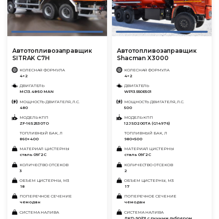
Автотопливозаправщик
Автотопливозаправщик
SITRAK C7H
Shacman X3000
КОЛЕСНАЯ ФОРМУЛА
КОЛЕСНАЯ ФОРМУЛА
4×2
4×2
ДВИГАТЕЛЬ
ДВИГАТЕЛЬ
MC13.48-50 MAN
WP13.550E501
МОЩНОСТЬ ДВИГАТЕЛЯ, Л.С.
МОЩНОСТЬ ДВИГАТЕЛЯ, Л.С.
480
500
МОДЕЛЬ КПП
МОДЕЛЬ КПП
ZF-16S2530TO
12JSD200TA (G14976)
ТОПЛИВНЫЙ БАК, Л
ТОПЛИВНЫЙ БАК, Л
860+400
980+500
МАТЕРИАЛ ЦИСТЕРНЫ
МАТЕРИАЛ ЦИСТЕРНЫ
сталь 09Г2С
сталь 09Г2С
КОЛИЧЕСТВО ОТСЕКОВ
КОЛИЧЕСТВО ОТСЕКОВ
3
2
ОБЪЕМ ЦИСТЕРНЫ, М3
ОБЪЕМ ЦИСТЕРНЫ, М3
18
17
ПОПЕРЕЧНОЕ СЕЧЕНИЕ
ПОПЕРЕЧНОЕ СЕЧЕНИЕ
чемодан
чемодан
СИСТЕМА НАЛИВА
СИСТЕМА НАЛИВА
ДКП-90/01 с ручным дублером