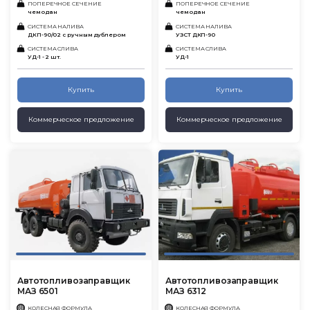
ПОПЕРЕЧНОЕ СЕЧЕНИЕ
ПОПЕРЕЧНОЕ СЕЧЕНИЕ
чемодан
чемодан
СИСТЕМА НАЛИВА
СИСТЕМА НАЛИВА
ДКП-90/02 с ручным дублером
УЗСТ ДКП-90
СИСТЕМА СЛИВА
СИСТЕМА СЛИВА
УД-1 - 2 шт.
УД-1
Купить
Купить
Коммерческое предложение
Коммерческое предложение
Автотопливозаправщик
Автотопливозаправщик
МАЗ 6501
МАЗ 6312
КОЛЕСНАЯ ФОРМУЛА
КОЛЕСНАЯ ФОРМУЛА