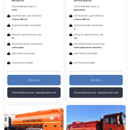
WLY6G70
ZF12TX2621TD
ТОПЛИВНЫЙ БАК, Л
ТОПЛИВНЫЙ БАК, Л
200
800+300
МАТЕРИАЛ ЦИСТЕРНЫ
МАТЕРИАЛ ЦИСТЕРНЫ
сталь 09Г2С
сталь 09Г2С
КОЛИЧЕСТВО ОТСЕКОВ
КОЛИЧЕСТВО ОТСЕКОВ
1
2
ОБЪЕМ ЦИСТЕРНЫ, М3
ОБЪЕМ ЦИСТЕРНЫ, М3
10
18
ПОПЕРЕЧНОЕ СЕЧЕНИЕ
ПОПЕРЕЧНОЕ СЕЧЕНИЕ
чемодан
чемодан или эллипс
СИСТЕМА НАЛИВА
СИСТЕМА НАЛИВА
СИСТЕМА СЛИВА
СИСТЕМА СЛИВА
Купить
Купить
Коммерческое предложение
Коммерческое предложение