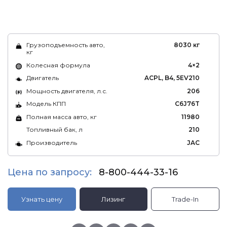
Грузоподъемность авто,
8030 кг
кг
Колесная формула
4×2
Двигатель
ACPL, B4, 5EV210
Мощность двигателя, л.с.
206
Модель КПП
C6J76T
Полная масса авто, кг
11980
Топливный бак, л
210
Производитель
JAC
Цена по запросу:
8-800-444-33-16
Узнать цену
Лизинг
Trade-In