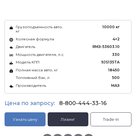
Грузоподъемность авто,
10000 кг
кг
Колесная формула
4×2
Двигатель
ЯМЗ-53603.10
Мощность двигателя, л.с.
330
Модель КПП
9JS135TA
Полная масса авто, кг
18450
Топливный бак, л
500
Производитель
МАЗ
Цена по запросу:
8-800-444-33-16
Узнать цену
Лизинг
Trade-In