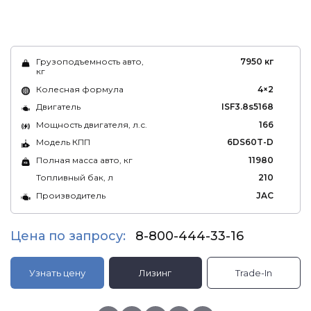
Грузоподъемность авто,
7950 кг
кг
Колесная формула
4×2
Двигатель
ISF3.8s5168
Мощность двигателя, л.с.
166
Модель КПП
6DS60T-D
Полная масса авто, кг
11980
Топливный бак, л
210
Производитель
JAC
Цена по запросу:
8-800-444-33-16
Узнать цену
Лизинг
Trade-In