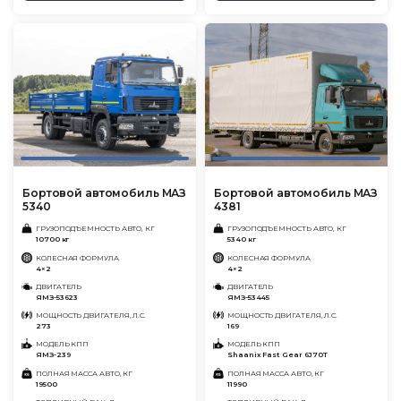
Бортовой автомобиль МАЗ
Бортовой автомобиль МАЗ
5340
4381
ГРУЗОПОДЪЕМНОСТЬ АВТО, КГ
ГРУЗОПОДЪЕМНОСТЬ АВТО, КГ
10700 кг
5340 кг
КОЛЕСНАЯ ФОРМУЛА
КОЛЕСНАЯ ФОРМУЛА
4×2
4×2
ДВИГАТЕЛЬ
ДВИГАТЕЛЬ
ЯМЗ-53623
ЯМЗ-53445
МОЩНОСТЬ ДВИГАТЕЛЯ, Л.С.
МОЩНОСТЬ ДВИГАТЕЛЯ, Л.С.
273
169
МОДЕЛЬ КПП
МОДЕЛЬ КПП
ЯМЗ-239
Shaanix Fast Gear 6J70T
ПОЛНАЯ МАССА АВТО, КГ
ПОЛНАЯ МАССА АВТО, КГ
19500
11990