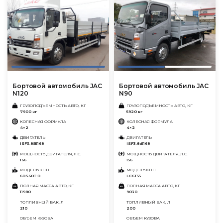
Бортовой автомобиль JAC
Бортовой автомобиль JAC
N120
N90
ГРУЗОПОДЪЕМНОСТЬ АВТО, КГ
ГРУЗОПОДЪЕМНОСТЬ АВТО, КГ
7900 кг
5920 кг
КОЛЕСНАЯ ФОРМУЛА
КОЛЕСНАЯ ФОРМУЛА
4×2
4×2
ДВИГАТЕЛЬ
ДВИГАТЕЛЬ
ISF3.8S5168
ISF3.8s5168
МОЩНОСТЬ ДВИГАТЕЛЯ, Л.С.
МОЩНОСТЬ ДВИГАТЕЛЯ, Л.С.
166
156
МОДЕЛЬ КПП
МОДЕЛЬ КПП
6DS60T-D
LC6T55
ПОЛНАЯ МАССА АВТО, КГ
ПОЛНАЯ МАССА АВТО, КГ
11980
9030
ТОПЛИВНЫЙ БАК, Л
ТОПЛИВНЫЙ БАК, Л
210
200
ОБЪЕМ КУЗОВА
ОБЪЕМ КУЗОВА