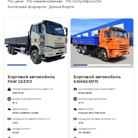
По цене
По наименованию
По популярности
Колесная формула
Длина борта
Бортовой автомобиль
Бортовой автомобиль
FAW CA3310
КАМАЗ 65115
ГРУЗОПОДЪЕМНОСТЬ АВТО, КГ
НАПРАВЛЕНИЕ РАЗГРУЗКИ
25370 кг
Бортовой
КОЛЕСНАЯ ФОРМУЛА
КОЛЕСНАЯ ФОРМУЛА
8×4
4×2
ДВИГАТЕЛЬ
ДВИГАТЕЛЬ
FAW CA6DM2-42E51
КамАЗ-740.705-300
МОЩНОСТЬ ДВИГАТЕЛЯ, Л.С.
МОЩНОСТЬ ДВИГАТЕЛЯ, Л.С.
420
292
МОДЕЛЬ КПП
МОДЕЛЬ КПП
FAST
ZF 9S1310