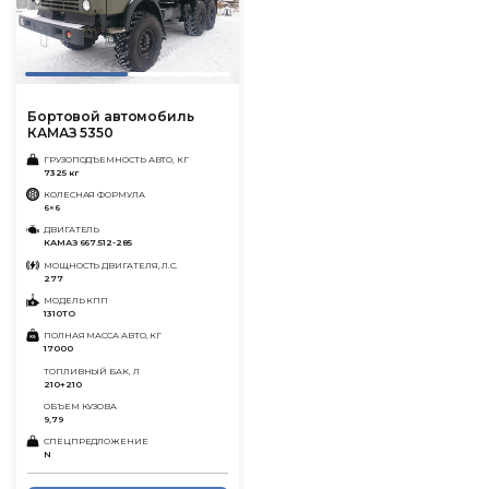
Бортовой автомобиль
КАМАЗ 5350
ГРУЗОПОДЪЕМНОСТЬ АВТО, КГ
7325 кг
КОЛЕСНАЯ ФОРМУЛА
6×6
ДВИГАТЕЛЬ
КАМАЗ 667.512-285
МОЩНОСТЬ ДВИГАТЕЛЯ, Л.С.
277
МОДЕЛЬ КПП
1310ТО
ПОЛНАЯ МАССА АВТО, КГ
17000
ТОПЛИВНЫЙ БАК, Л
210+210
ОБЪЕМ КУЗОВА
9,79
СПЕЦПРЕДЛОЖЕНИЕ
N