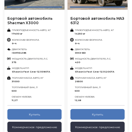
Бортовой автомобиль
Бортовой автомобиль МАЗ
Shacman X3000
6312
ГРУЗОПОДЪЕМНОСТЬ АВТО, КГ
ГРУЗОПОДЪЕМНОСТЬ АВТО, КГ
17400 кг
14250 кг
КОЛЕСНАЯ ФОРМУЛА
КОЛЕСНАЯ ФОРМУЛА
6×4
6×4
ДВИГАТЕЛЬ
ДВИГАТЕЛЬ
ISM11E4 385
ЯМЗ-653
МОЩНОСТЬ ДВИГАТЕЛЯ, Л.С.
МОЩНОСТЬ ДВИГАТЕЛЯ, Л.С.
375
420
МОДЕЛЬ КПП
МОДЕЛЬ КПП
Shaanix Fast Gear 12JS180TA
Shaanix Fast Gear 12JS200TA
ПОЛНАЯ МАССА АВТО, КГ
ПОЛНАЯ МАССА АВТО, КГ
31000
26500
ТОПЛИВНЫЙ БАК, Л
ТОПЛИВНЫЙ БАК, Л
500
500
ОБЪЕМ КУЗОВА
ОБЪЕМ КУЗОВА
11,27
12,68
Купить
Купить
Коммерческое предложение
Коммерческое предложение