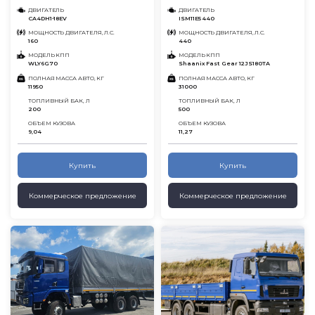
ДВИГАТЕЛЬ
ДВИГАТЕЛЬ
CA4DH1-18EV
ISM11E5 440
МОЩНОСТЬ ДВИГАТЕЛЯ, Л.С.
МОЩНОСТЬ ДВИГАТЕЛЯ, Л.С.
160
440
МОДЕЛЬ КПП
МОДЕЛЬ КПП
WLY6G70
Shaanix Fast Gear 12JS180TA
ПОЛНАЯ МАССА АВТО, КГ
ПОЛНАЯ МАССА АВТО, КГ
11950
31000
ТОПЛИВНЫЙ БАК, Л
ТОПЛИВНЫЙ БАК, Л
200
500
ОБЪЕМ КУЗОВА
ОБЪЕМ КУЗОВА
9,04
11,27
Купить
Купить
Коммерческое предложение
Коммерческое предложение