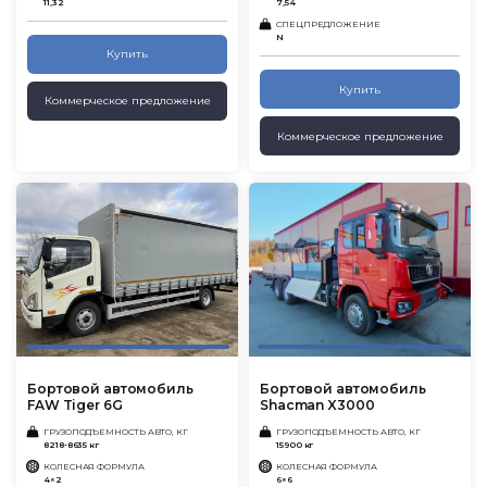
11,32
7,54
СПЕЦПРЕДЛОЖЕНИЕ
N
Купить
Купить
Коммерческое предложение
Коммерческое предложение
Бортовой автомобиль
Бортовой автомобиль
FAW Tiger 6G
Shacman X3000
ГРУЗОПОДЪЕМНОСТЬ АВТО, КГ
ГРУЗОПОДЪЕМНОСТЬ АВТО, КГ
8218-8635 кг
15900 кг
КОЛЕСНАЯ ФОРМУЛА
КОЛЕСНАЯ ФОРМУЛА
4×2
6×6