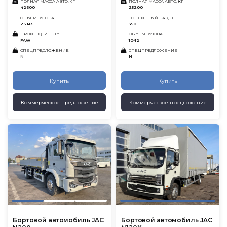
ПОЛНАЯ МАССА АВТО, КГ
ПОЛНАЯ МАССА АВТО, КГ
42600
25200
ОБЪЕМ КУЗОВА
ТОПЛИВНЫЙ БАК, Л
26 м3
350
ПРОИЗВОДИТЕЛЬ
ОБЪЕМ КУЗОВА
FAW
10-12
СПЕЦПРЕДЛОЖЕНИЕ
СПЕЦПРЕДЛОЖЕНИЕ
N
N
Купить
Купить
Коммерческое предложение
Коммерческое предложение
Бортовой автомобиль JAC
Бортовой автомобиль JAC