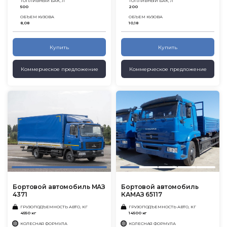
ТОПЛИВНЫЙ БАК, Л
ТОПЛИВНЫЙ БАК, Л
500
200
ОБЪЕМ КУЗОВА
ОБЪЕМ КУЗОВА
8,08
10,18
Купить
Купить
Коммерческое предложение
Коммерческое предложение
Бортовой автомобиль МАЗ
Бортовой автомобиль
4371
КАМАЗ 65117
ГРУЗОПОДЪЕМНОСТЬ АВТО, КГ
ГРУЗОПОДЪЕМНОСТЬ АВТО, КГ
4550 кг
14500 кг
КОЛЕСНАЯ ФОРМУЛА
КОЛЕСНАЯ ФОРМУЛА