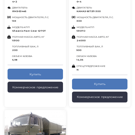
4×2
6×4
ДВИГАТЕЛЬ
ДВИГАТЕЛЬ
ЯМЗ-53445
КАМАЗ 667.511-300
МОЩНОСТЬ ДВИГАТЕЛЯ, Л.С.
МОЩНОСТЬ ДВИГАТЕЛЯ, Л.С.
169
300
МОДЕЛЬ КПП
МОДЕЛЬ КПП
Shaanix Fast Gear 6J70T
1310ТО
ПОЛНАЯ МАССА АВТО, КГ
ПОЛНАЯ МАССА АВТО, КГ
10100
24000
ТОПЛИВНЫЙ БАК, Л
ТОПЛИВНЫЙ БАК, Л
200
500
ОБЪЕМ КУЗОВА
ОБЪЕМ КУЗОВА
6,98
14,06
СПЕЦПРЕДЛОЖЕНИЕ
N
Купить
Купить
Коммерческое предложение
Коммерческое предложение