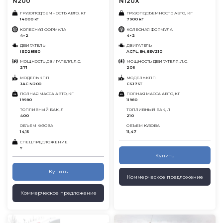
N200
N120X
ГРУЗОПОДЪЕМНОСТЬ АВТО, КГ
ГРУЗОПОДЪЕМНОСТЬ АВТО, КГ
14000 кг
7900 кг
КОЛЕСНАЯ ФОРМУЛА
КОЛЕСНАЯ ФОРМУЛА
4×2
4×2
ДВИГАТЕЛЬ
ДВИГАТЕЛЬ
ISD285 50
ACPL, B4, 5EV210
МОЩНОСТЬ ДВИГАТЕЛЯ, Л.С.
МОЩНОСТЬ ДВИГАТЕЛЯ, Л.С.
271
206
МОДЕЛЬ КПП
МОДЕЛЬ КПП
JAC N200
C6J76T
ПОЛНАЯ МАССА АВТО, КГ
ПОЛНАЯ МАССА АВТО, КГ
19980
11980
ТОПЛИВНЫЙ БАК, Л
ТОПЛИВНЫЙ БАК, Л
400
210
ОБЪЕМ КУЗОВА
ОБЪЕМ КУЗОВА
14,15
11,47
СПЕЦПРЕДЛОЖЕНИЕ
Y
Купить
Купить
Коммерческое предложение
Коммерческое предложение