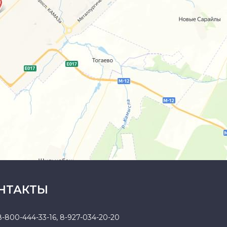
НТАКТЫ
8-800-444-33-16
,
8-927-034-20-20