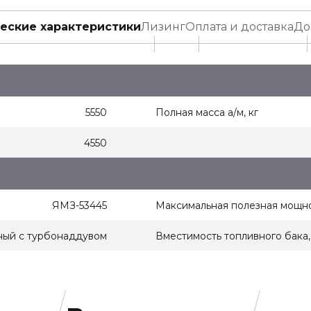
еские характеристики
Лизинг
Оплата и доставка
До
5550
Полная масса а/м, кг
4550
ЯМЗ-53445
Максимальная полезная мощнос
ный с турбонаддувом
Вместимость топливного бака,