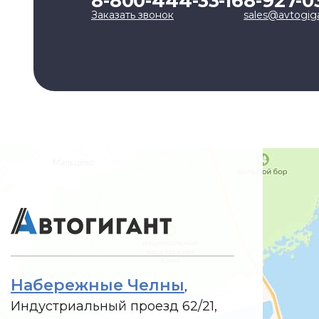
8-800-444-33-16
8-927-0
Заказать звонок
sales@avtogig
Набережные Челны
,
Индустриальный проезд 62/21,