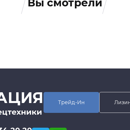
Вы смотрели
АЦИЯ
Трейд-Ин
Лизи
ецтехники