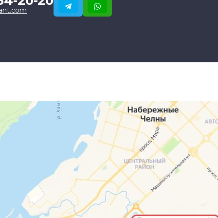
34-20-20
ant.com