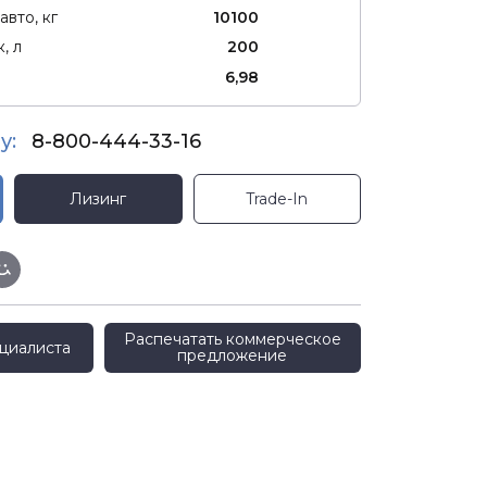
авто, кг
10100
, л
200
6,98
у:
8-800-444-33-16
Лизинг
Trade-In
Распечатать коммерческое
циалиста
предложение