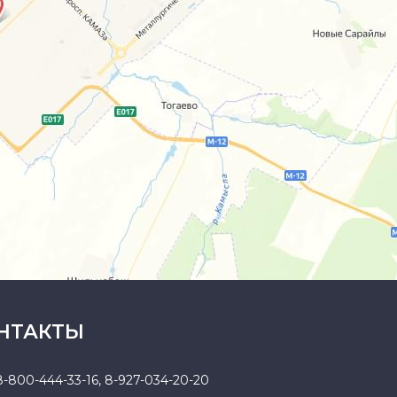
НТАКТЫ
8-800-444-33-16
,
8-927-034-20-20