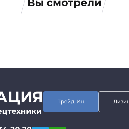
Вы смотрели
АЦИЯ
Трейд-Ин
Лизи
ецтехники