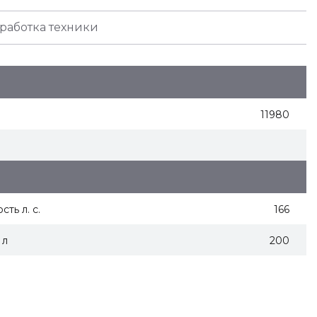
работка техники
11980
ть л. с.
166
 л
200