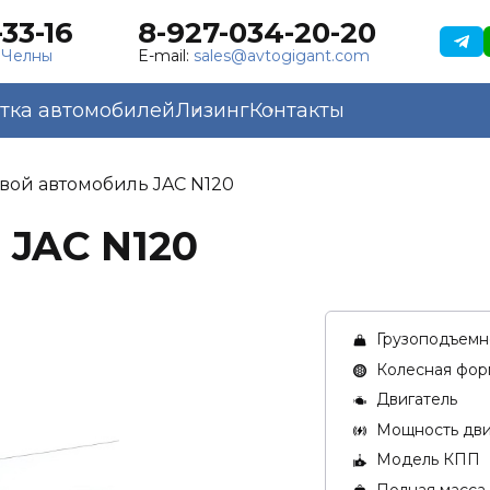
33-16
8-927-034-20-20
 Челны
E-mail:
sales@avtogigant.com
тка автомобилей
Лизинг
Контакты
вой автомобиль JAC N120
 JAC N120
Грузоподъемно
Колесная фор
Двигатель
Мощность двиг
Модель КПП
Полная масса 