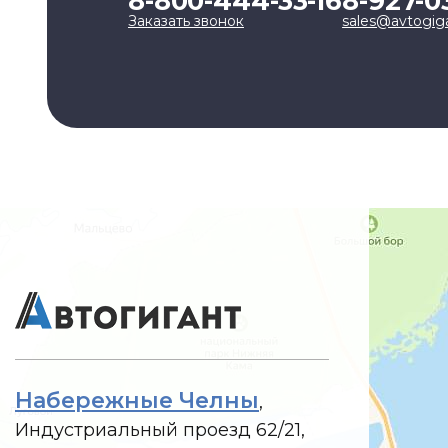
8-800-444-33-16
8-927-0
Заказать звонок
sales@avtogig
Набережные Челны
,
Индустриальный проезд 62/21,