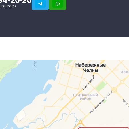
34-20-20
ant.com