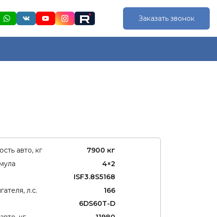
Заказать звонок
сть авто, кг
7900 кг
мула
4×2
ISF3.8S5168
ателя, л.с.
166
6DS60T-D
авто, кг
11980