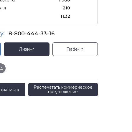
, л
210
11,32
у:
8-800-444-33-16
Лизинг
Trade-In
Распечатать коммерческое
циалиста
предложение