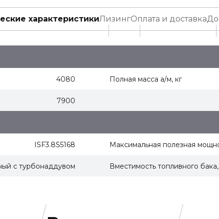
еские характеристики
Лизинг
Оплата и доставка
До
4080
Полная масса а/м, кг
7900
ISF3.8S5168
Максимальная полезная мощнос
ный с турбонаддувом
Вместимость топливного бака,