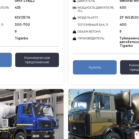
ЯМЗ-238Д2
Weichai WP
ДВИГАТЕЛЬ
435
430
ТЕЛЯ,
МОЩНОСТЬ ДВИГАТЕЛЯ,
Л.С.
9JS135TA
ZF 16S252
МОДЕЛЬ КПП
300-700
400
 Л
ТОПЛИВНЫЙ БАК, Л
9
9
ОБЪЕМ БЕТОНА
Tigarbo
Туймазинс
ПРОИЗВОДИТЕЛЬ
автобетоно
Tigarbo
Коммерческое
предложение
Комм
Купить
пред