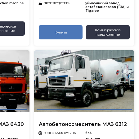
uction machine
уймазинский завод
ПРОИЗВОДИТЕЛЬ
автобетоновозов (ТЗА) и
Tigarbo
ерческое
Коммерческое
ложение
Купить
предложение
МАЗ 6430
Автобетоносмеситель МАЗ 6312
6×4
КОЛЕСНАЯ ФОРМУЛА