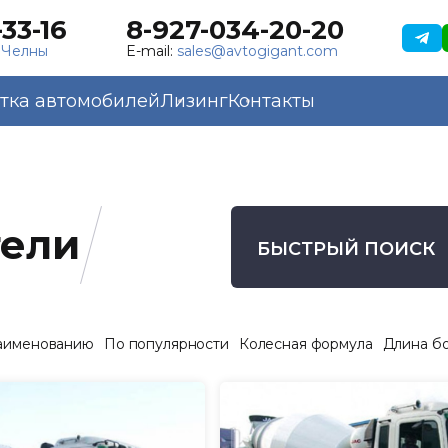
33-16
8-927-034-20-20
 Челны
E-mail:
sales@avtogigant.com
тка автомобилей
Лизинг
Контакты
тели
БЫСТРЫЙ ПОИСК
аименованию
По популярности
Колесная формула
Длина б