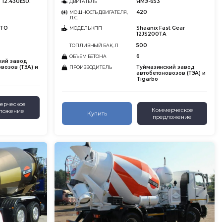
 12.430E50.
ЯМЗ-653
ДВИГАТЕЛЬ
420
МОЩНОСТЬ ДВИГАТЕЛЯ,
Л.С.
0TO
Shaanix Fast Gear
МОДЕЛЬ КПП
12JS200TA
500
ТОПЛИВНЫЙ БАК, Л
6
ОБЪЕМ БЕТОНА
кий завод
возов (ТЗА) и
Туймазинский завод
ПРОИЗВОДИТЕЛЬ
автобетоновозов (ТЗА) и
Tigarbo
ерческое
Коммерческое
ложение
Купить
предложение