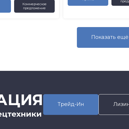
пред
Коммерческое
предложение
Показать eщё
АЦИЯ
Трейд-Ин
Лизи
ецтехники