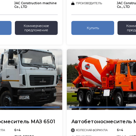
JAC Construction machine
JAC Constr
ПРОИЗВОДИТЕЛЬ
Co., LTD
Co., LTD
Коммерческое
Комм
Купить
предложение
пред
смеситель МАЗ 6501
Автобетоносмеситель 
6×4
6×4
УЛА
КОЛЕСНАЯ ФОРМУЛА