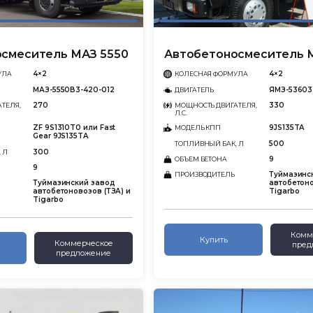
смеситель МАЗ 5550
Автобетоносмеситель 
4×2
4×2
УЛА
КОЛЕСНАЯ ФОРМУЛА
МАЗ-5550В3-420-012
ЯМЗ-53603
ДВИГАТЕЛЬ
270
330
ТЕЛЯ,
МОЩНОСТЬ ДВИГАТЕЛЯ,
Л.С.
ZF 9S1310T0 или Fast
9JS135TA
МОДЕЛЬ КПП
Gear 9JS135TA
500
ТОПЛИВНЫЙ БАК, Л
300
 Л
9
ОБЪЕМ БЕТОНА
9
Туймазинс
ПРОИЗВОДИТЕЛЬ
Туймазинский завод
автобетоно
автобетоновозов (ТЗА) и
Tigarbo
Tigarbo
Комм
Купить
Коммерческое
пред
предложение