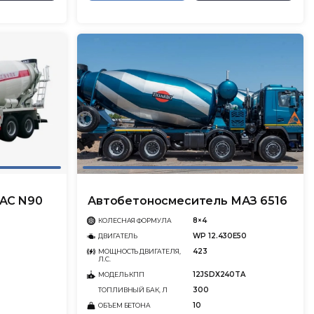
AC N90
Автобетоносмеситель МАЗ 6516
8×4
КОЛЕСНАЯ ФОРМУЛА
WP 12.430Е50
ДВИГАТЕЛЬ
423
МОЩНОСТЬ ДВИГАТЕЛЯ,
Л.С.
12JSDX240TA
МОДЕЛЬ КПП
300
ТОПЛИВНЫЙ БАК, Л
10
ОБЪЕМ БЕТОНА