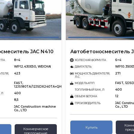
смеситель JAC N410
Автобетоносмеситель J
8×4
6×4
УЛА
КОЛЕСНАЯ ФОРМУЛА
WP12.430E50, WEICHAI
WP10.350E
ДВИГАТЕЛЬ
423
271
ТЕЛЯ,
МОЩНОСТЬ ДВИГАТЕЛЯ,
Л.С.
FAST,
FAST, 12J
МОДЕЛЬ КПП
12JS180TА/12JSDX240TA+QH70
400
ТОПЛИВНЫЙ БАК, Л
400
 Л
12
ОБЪЕМ БЕТОНА
8,5
JAC Constr
ПРОИЗВОДИТЕЛЬ
JAC Construction machine
Co., LTD
Co., LTD
Комм
Купить
Коммерческое
пред
предложение