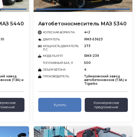
МАЗ 5440
Автобетоносмеситель МАЗ 5340
4×2
КОЛЕСНАЯ ФОРМУЛА
.10
ЯМЗ-53623
ДВИГАТЕЛЬ
273
МОЩНОСТЬ ДВИГАТЕЛЯ,
Л.С.
ЯМЗ-239
МОДЕЛЬ КПП
500
ТОПЛИВНЫЙ БАК, Л
4
ОБЪЕМ БЕТОНА
кий завод
Туймазинский завод
ПРОИЗВОДИТЕЛЬ
возов (ТЗА) и
автобетоновозов (ТЗА) и
Tigarbo
ерческое
Коммерческое
Купить
ложение
предложение