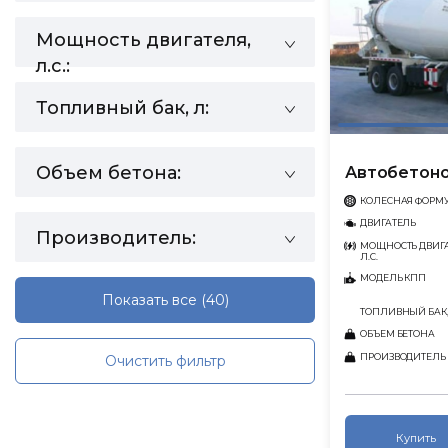
Мощность двигателя,
л.с.:
Топливный бак, л:
Объем бетона:
Автобетоно
КОЛЕСНАЯ ФОРМ
ДВИГАТЕЛЬ
Производитель:
МОЩНОСТЬ ДВИГА
Л.С.
МОДЕЛЬ КПП
Показать все
(40)
ТОПЛИВНЫЙ БАК,
ОБЪЕМ БЕТОНА
ПРОИЗВОДИТЕЛЬ
Очистить фильтр
Купить