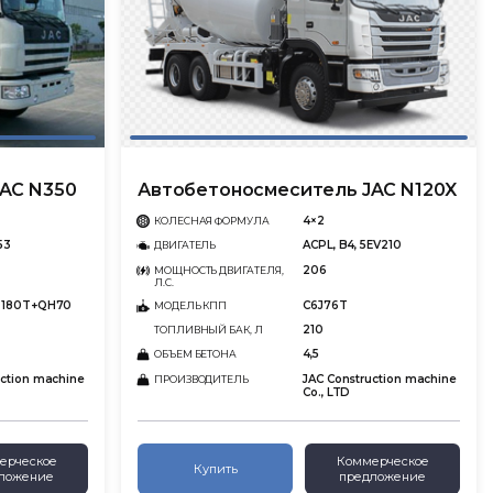
AC N350
Автобетоносмеситель JAC N120X
4×2
КОЛЕСНАЯ ФОРМУЛА
53
ACPL, B4, 5EV210
ДВИГАТЕЛЬ
206
МОЩНОСТЬ ДВИГАТЕЛЯ,
Л.С.
SD180T+QH70
C6J76T
МОДЕЛЬ КПП
210
ТОПЛИВНЫЙ БАК, Л
4,5
ОБЪЕМ БЕТОНА
uction machine
JAC Construction machine
ПРОИЗВОДИТЕЛЬ
Co., LTD
ерческое
Коммерческое
Купить
ложение
предложение