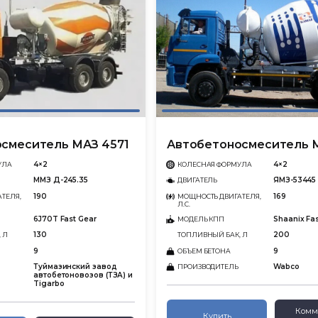
смеситель МАЗ 4571
Автобетоносмеситель 
4×2
4×2
УЛА
КОЛЕСНАЯ ФОРМУЛА
ММЗ Д-245.35
ЯМЗ-53445
ДВИГАТЕЛЬ
190
169
ТЕЛЯ,
МОЩНОСТЬ ДВИГАТЕЛЯ,
Л.С.
6J70T Fast Gear
Shaanix Fa
МОДЕЛЬ КПП
130
200
 Л
ТОПЛИВНЫЙ БАК, Л
9
9
ОБЪЕМ БЕТОНА
Туймазинский завод
Wabco
ПРОИЗВОДИТЕЛЬ
автобетоновозов (ТЗА) и
Tigarbo
Комм
Купить