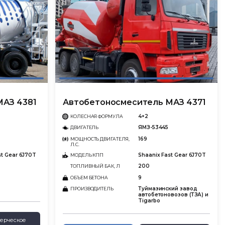
МАЗ 4381
Автобетоносмеситель МАЗ 4371
4×2
КОЛЕСНАЯ ФОРМУЛА
ЯМЗ-53445
ДВИГАТЕЛЬ
169
МОЩНОСТЬ ДВИГАТЕЛЯ,
Л.С.
st Gear 6J70T
Shaanix Fast Gear 6J70T
МОДЕЛЬ КПП
200
ТОПЛИВНЫЙ БАК, Л
9
ОБЪЕМ БЕТОНА
Туймазинский завод
ПРОИЗВОДИТЕЛЬ
автобетоновозов (ТЗА) и
Tigarbo
ерческое