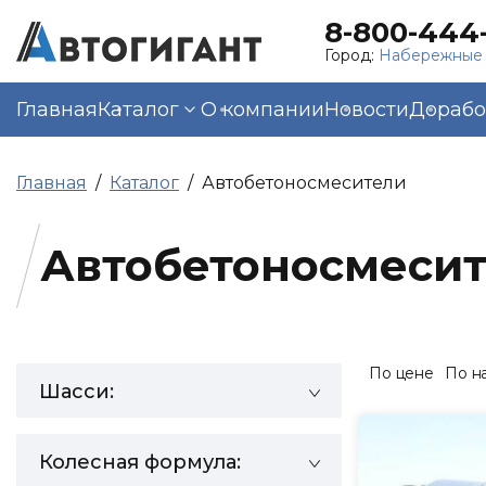
8-800-444-
Город:
Набережные
Главная
Каталог
О компании
Новости
Дорабо
Главная
Каталог
Автобетоносмесители
Автобетоносмеси
По цене
По н
Шасси:
Колесная формула: