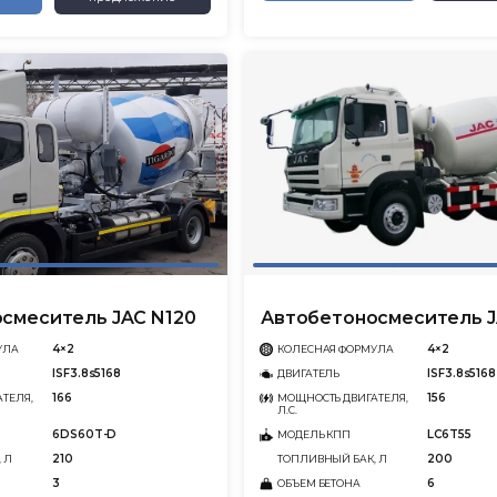
смеситель JAC N120
Автобетоносмеситель J
4×2
4×2
УЛА
КОЛЕСНАЯ ФОРМУЛА
ISF3.8s5168
ISF3.8s5168
ДВИГАТЕЛЬ
166
156
ТЕЛЯ,
МОЩНОСТЬ ДВИГАТЕЛЯ,
Л.С.
6DS60T-D
LC6T55
МОДЕЛЬ КПП
210
200
 Л
ТОПЛИВНЫЙ БАК, Л
3
6
ОБЪЕМ БЕТОНА