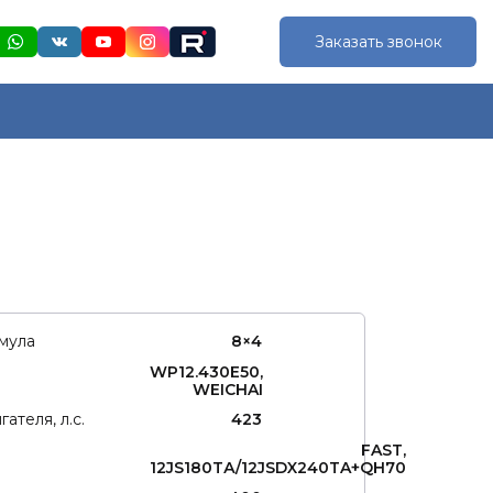
Заказать звонок
мула
8×4
WP12.430E50,
WEICHAI
ателя, л.с.
423
FAST,
12JS180TА/12JSDX240TA+QH70