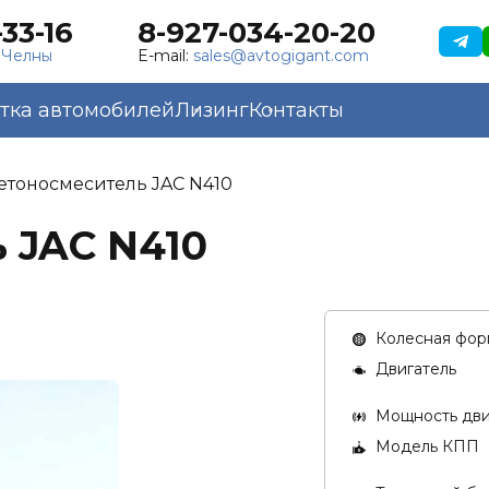
33-16
8-927-034-20-20
 Челны
E-mail:
sales@avtogigant.com
тка автомобилей
Лизинг
Контакты
етоносмеситель JAC N410
 JAC N410
Колесная фор
Двигатель
Мощность двиг
Модель КПП