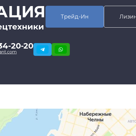
АЦИЯ
Трейд-Ин
Лизи
ецтехники
34-20-20
ant.com