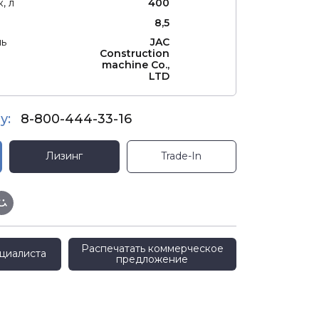
, л
400
а
8,5
ль
JAC
Construction
machine Co.,
LTD
у:
8-800-444-33-16
Лизинг
Trade-In
Распечатать коммерческое
циалиста
предложение