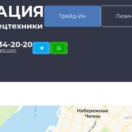
АЦИЯ
Трейд-Ин
Лизи
ецтехники
34-20-20
ant.com