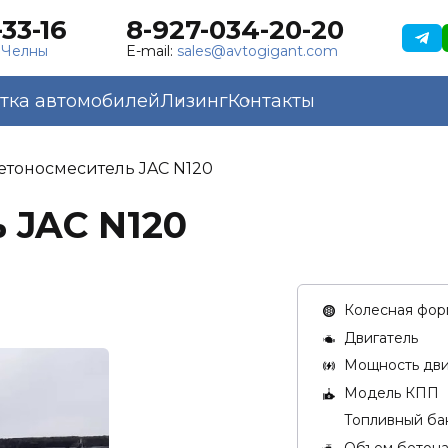
33-16
8-927-034-20-20
 Челны
E-mail:
sales@avtogigant.com
тка автомобилей
Лизинг
Контакты
етоносмеситель JAC N120
 JAC N120
Колесная фор
Двигатель
Мощность двиг
Модель КПП
Топливный бак
Объем бетон