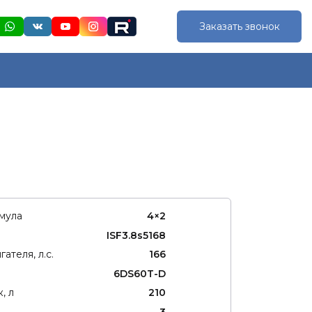
Заказать звонок
мула
4×2
ISF3.8s5168
ателя, л.с.
166
6DS60T-D
, л
210
а
3