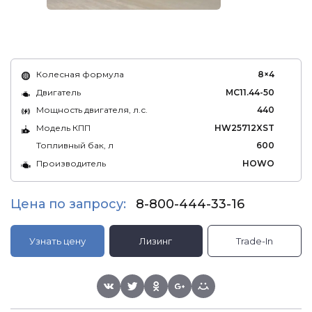
Колесная формула
8×4
Двигатель
MC11.44-50
Мощность двигателя, л.с.
440
Модель КПП
HW25712XST
Топливный бак, л
600
Производитель
HOWO
Цена по запросу:
8-800-444-33-16
Узнать цену
Лизинг
Trade-In