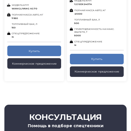
МОДЕЛЬ КПП
12JSDX240TA
МОДЕЛЬ КПП
WANGLIYANG 6G70
ПОЛНАЯ МАССА АВТО, КГ
41000
ПОЛНАЯ МАССА АВТО, КГ
11950
ТОПЛИВНЫЙ БАК, Л
500
ТОПЛИВНЫЙ БАК, Л
150
ГРУЗОПОДЪЕМНОСТЬ НА МАКС.
ВЫЛЕТЕ, Т
СПЕЦПРЕДЛОЖЕНИЕ
5000
N
СПЕЦПРЕДЛОЖЕНИЕ
N
Купить
Купить
Коммерческое предложение
Коммерческое предложение
КОНСУЛЬТАЦИЯ
Помощь в подборе спецтехники