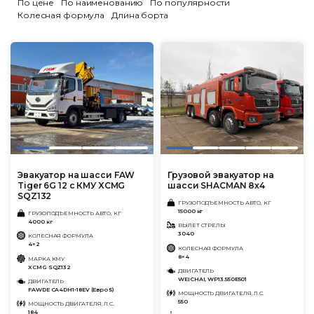
По цене
По наименованию
По популярности
Колесная формула
Длина борта
Эвакуатор на шасси FAW
Грузовой эвакуатор на
Tiger 6G 12 с КМУ XCMG
шасси SHACMAN 8x4
SQZ132
ГРУЗОПОДЪЕМНОСТЬ АВТО, КГ
15000 кг
ГРУЗОПОДЪЕМНОСТЬ АВТО, КГ
4000 кг
ВЫЛЕТ СТРЕЛЫ
3040
КОЛЕСНАЯ ФОРМУЛА
4×2
КОЛЕСНАЯ ФОРМУЛА
8×4
МАРКА КМУ
XCMG SQZ132
ДВИГАТЕЛЬ
WEICHAI, WP13.550E501
ДВИГАТЕЛЬ
FAWDE CA4DH1-18EV (Евро 5)
МОЩНОСТЬ ДВИГАТЕЛЯ, Л.С.
550
МОЩНОСТЬ ДВИГАТЕЛЯ, Л.С.
184