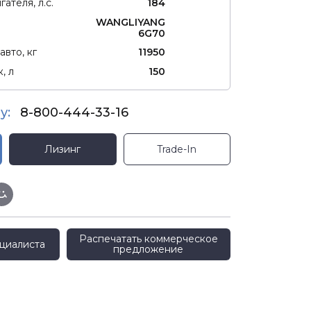
ателя, л.с.
184
WANGLIYANG
6G70
авто, кг
11950
, л
150
у:
8-800-444-33-16
Лизинг
Trade-In
Распечатать коммерческое
циалиста
предложение