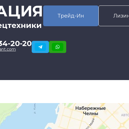
АЦИЯ
Трейд-Ин
Лизи
ецтехники
34-20-20
ant.com