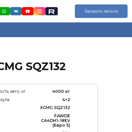
Заказать звонок
XCMG SQZ132
сть авто, кг
4000 кг
мула
4×2
XCMG SQZ132
FAWDE
CA4DH1-18EV
(Евро 5)