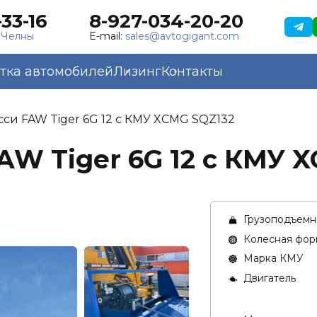
33-16
8-927-034-20-20
 Челны
E-mail:
sales@avtogigant.com
тка автомобилей
Лизинг
Контакты
сси FAW Tiger 6G 12 с КМУ XCMG SQZ132
AW Tiger 6G 12 с КМУ 
Грузоподъемно
Колесная фор
Марка КМУ
Двигатель