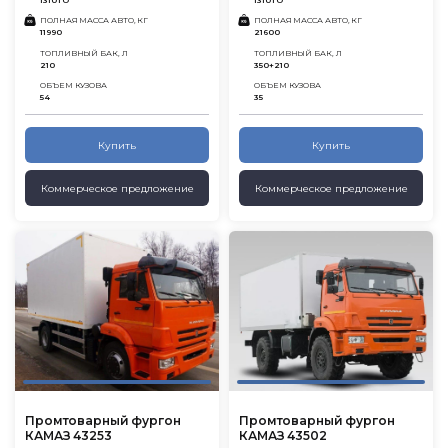
1310ТО
1310ТО
ПОЛНАЯ МАССА АВТО, КГ
ПОЛНАЯ МАССА АВТО, КГ
11990
21600
ТОПЛИВНЫЙ БАК, Л
ТОПЛИВНЫЙ БАК, Л
210
350+210
ОБЪЕМ КУЗОВА
ОБЪЕМ КУЗОВА
54
35
Купить
Купить
Коммерческое предложение
Коммерческое предложение
Промтоварный фургон
Промтоварный фургон
КАМАЗ 43253
КАМАЗ 43502