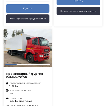
Купить
Купить
Коммерческое предложение
Коммерческое предложение
Промтоварный фургон
КАМАЗ 65208
ГРУЗОПОДЪЕМНОСТЬ АВТО, КГ
14400 кг
КОЛЕСНАЯ ФОРМУЛА
6×4
ДВИГАТЕЛЬ
Daimler OM457LA.V/3
МОЩНОСТЬ ДВИГАТЕЛЯ, Л.С.