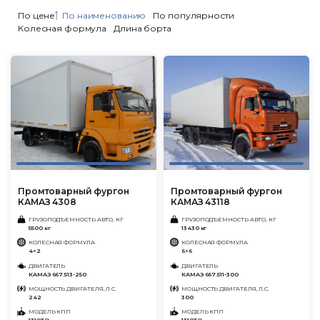
По цене
По наименованию
По популярности
Колесная формула
Длина борта
Промтоварный фургон
Промтоварный фургон
КАМАЗ 4308
КАМАЗ 43118
ГРУЗОПОДЪЕМНОСТЬ АВТО, КГ
ГРУЗОПОДЪЕМНОСТЬ АВТО, КГ
5500 кг
13430 кг
КОЛЕСНАЯ ФОРМУЛА
КОЛЕСНАЯ ФОРМУЛА
4×2
6×6
ДВИГАТЕЛЬ
ДВИГАТЕЛЬ
КАМАЗ 667.513-250
КАМАЗ 667.511-300
МОЩНОСТЬ ДВИГАТЕЛЯ, Л.С.
МОЩНОСТЬ ДВИГАТЕЛЯ, Л.С.
242
300
МОДЕЛЬ КПП
МОДЕЛЬ КПП