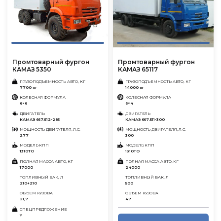
Промтоварный фургон
Промтоварный фургон
КАМАЗ 5350
КАМАЗ 65117
ГРУЗОПОДЪЕМНОСТЬ АВТО, КГ
ГРУЗОПОДЪЕМНОСТЬ АВТО, КГ
7700 кг
14000 кг
КОЛЕСНАЯ ФОРМУЛА
КОЛЕСНАЯ ФОРМУЛА
6×6
6×4
ДВИГАТЕЛЬ
ДВИГАТЕЛЬ
КАМАЗ 667.512-285
КАМАЗ 667.511-300
МОЩНОСТЬ ДВИГАТЕЛЯ, Л.С.
МОЩНОСТЬ ДВИГАТЕЛЯ, Л.С.
277
300
МОДЕЛЬ КПП
МОДЕЛЬ КПП
1310ТО
1310ТО
ПОЛНАЯ МАССА АВТО, КГ
ПОЛНАЯ МАССА АВТО, КГ
17000
24000
ТОПЛИВНЫЙ БАК, Л
ТОПЛИВНЫЙ БАК, Л
210+210
500
ОБЪЕМ КУЗОВА
ОБЪЕМ КУЗОВА
21,7
47
СПЕЦПРЕДЛОЖЕНИЕ
Y