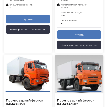
ZF 12AS2135ТD
1310ТО
СПЕЦПРЕДЛОЖЕНИЕ
ПОЛНАЯ МАССА АВТО, КГ
N
24000
ТОПЛИВНЫЙ БАК, Л
500
Купить
ОБЪЕМ КУЗОВА
47
Коммерческое предложение
Купить
Коммерческое предложение
Промтоварный фургон
Промтоварный фургон
КАМАЗ 5350
КАМАЗ 43502