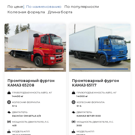
По цене
По наименованию
По популярности
Колесная формула
Длина борта
Промтоварный фургон
Промтоварный фургон
КАМАЗ 65208
КАМАЗ 65117
ГРУЗОПОДЪЕМНОСТЬ АВТО, КГ
ГРУЗОПОДЪЕМНОСТЬ АВТО, КГ
14400 кг
14000 кг
КОЛЕСНАЯ ФОРМУЛА
КОЛЕСНАЯ ФОРМУЛА
6×4
6×4
ДВИГАТЕЛЬ
ДВИГАТЕЛЬ
Daimler OM457LA.V/3
КАМАЗ 667.511-300
МОЩНОСТЬ ДВИГАТЕЛЯ, Л.С.
МОЩНОСТЬ ДВИГАТЕЛЯ, Л.С.
401
300
МОДЕЛЬ КПП
МОДЕЛЬ КПП