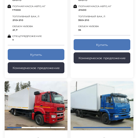
1310ТО
1310ТО
ПОЛНАЯ МАССА АВТО, КГ
ПОЛНАЯ МАССА АВТО, КГ
17000
21600
ТОПЛИВНЫЙ БАК, Л
ТОПЛИВНЫЙ БАК, Л
210+210
350+210
ОБЪЕМ КУЗОВА
ОБЪЕМ КУЗОВА
21,7
35
СПЕЦПРЕДЛОЖЕНИЕ
Y
Купить
Купить
Коммерческое предложение
Коммерческое предложение