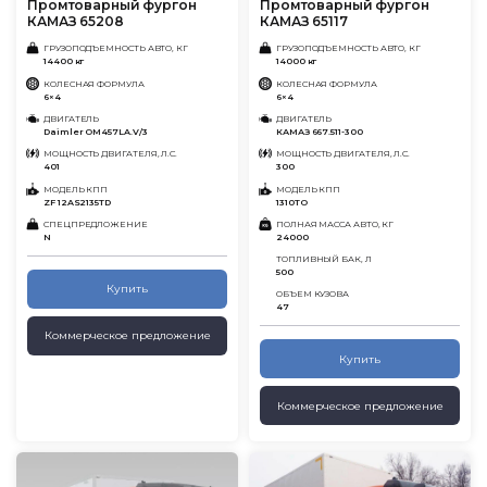
Промтоварный фургон
Промтоварный фургон
КАМАЗ 65208
КАМАЗ 65117
ГРУЗОПОДЪЕМНОСТЬ АВТО, КГ
ГРУЗОПОДЪЕМНОСТЬ АВТО, КГ
14400 кг
14000 кг
КОЛЕСНАЯ ФОРМУЛА
КОЛЕСНАЯ ФОРМУЛА
6×4
6×4
ДВИГАТЕЛЬ
ДВИГАТЕЛЬ
Daimler OM457LA.V/3
КАМАЗ 667.511-300
МОЩНОСТЬ ДВИГАТЕЛЯ, Л.С.
МОЩНОСТЬ ДВИГАТЕЛЯ, Л.С.
401
300
МОДЕЛЬ КПП
МОДЕЛЬ КПП
ZF 12AS2135ТD
1310ТО
СПЕЦПРЕДЛОЖЕНИЕ
ПОЛНАЯ МАССА АВТО, КГ
N
24000
ТОПЛИВНЫЙ БАК, Л
500
Купить
ОБЪЕМ КУЗОВА
47
Коммерческое предложение
Купить
Коммерческое предложение