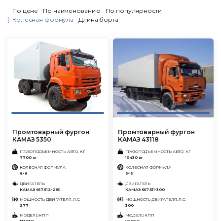
По цене
По наименованию
По популярности
Колесная формула
Длина борта
Промтоварный фургон
Промтоварный фургон
КАМАЗ 5350
КАМАЗ 43118
ГРУЗОПОДЪЕМНОСТЬ АВТО, КГ
ГРУЗОПОДЪЕМНОСТЬ АВТО, КГ
7700 кг
13430 кг
КОЛЕСНАЯ ФОРМУЛА
КОЛЕСНАЯ ФОРМУЛА
6×6
6×6
ДВИГАТЕЛЬ
ДВИГАТЕЛЬ
КАМАЗ 667.512-285
КАМАЗ 667.511-300
МОЩНОСТЬ ДВИГАТЕЛЯ, Л.С.
МОЩНОСТЬ ДВИГАТЕЛЯ, Л.С.
277
300
МОДЕЛЬ КПП
МОДЕЛЬ КПП