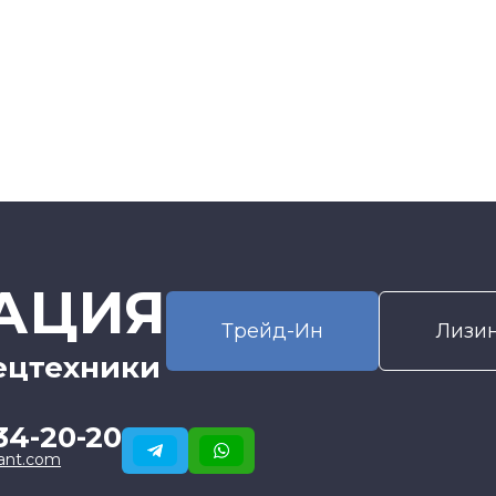
АЦИЯ
Трейд-Ин
Лизи
ецтехники
34-20-20
ant.com