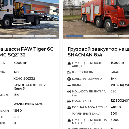
а шасси FAW Tiger 6G
Грузовой эвакуатор на 
CMG SQZ132
SHACMAN 8x4
4000 кг
15000 кг
СТЬ
ГРУЗОПОДЪЕМНОСТЬ
АВТО, КГ
4×2
3040
УЛА
ВЫЛЕТ СТРЕЛЫ
XCMG SQZ132
8×4
КОЛЕСНАЯ ФОРМУЛА
FAWDE CA4DH1-18EV
WEICHAI, W
ДВИГАТЕЛЬ
(Евро 5)
550
МОЩНОСТЬ ДВИГАТЕЛЯ,
184
Л.С.
ТЕЛЯ,
12JSDX240
МОДЕЛЬ КПП
WANGLIYANG 6G70
41000
ПОЛНАЯ МАССА АВТО, КГ
11950
ТО, КГ
500
ТОПЛИВНЫЙ БАК, Л
150
 Л
5000
ГРУЗОПОДЪЕМНОСТЬ НА
N
МАКС. ВЫЛЕТЕ, Т
НИЕ