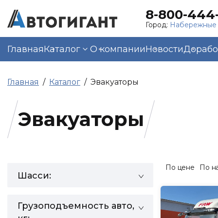
8-800-444-
Город:
Набережные
Главная
Каталог
О компании
Новости
Дорабо
Главная
Каталог
Эвакуаторы
Эвакуаторы
По цене
По н
Шасси:
Грузоподъемность авто,