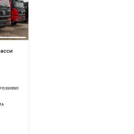
шасси
P13.550E501
TA