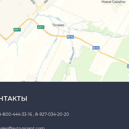
НТАКТЫ
8-800-444-33-16
,
8-927-034-20-20
sales@avtogigant.com