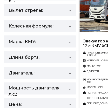
кг:
Вылет стрелы:
Колесная формула:
Эвакуатор н
Марка КМУ:
12 с КМУ X
ГРУЗОПОДЪЕМНО
АВТО, КГ
Длина борта:
КОЛЕСНАЯ ФОРМ
МАРКА КМУ
ДВИГАТЕЛЬ
Двигатель:
МОЩНОСТЬ ДВИГА
Л.С.
Мощность двигателя,
МОДЕЛЬ КПП
ПОЛНАЯ МАССА АВ
л.с.:
ТОПЛИВНЫЙ БАК,
Цена:
СПЕЦПРЕДЛОЖЕ