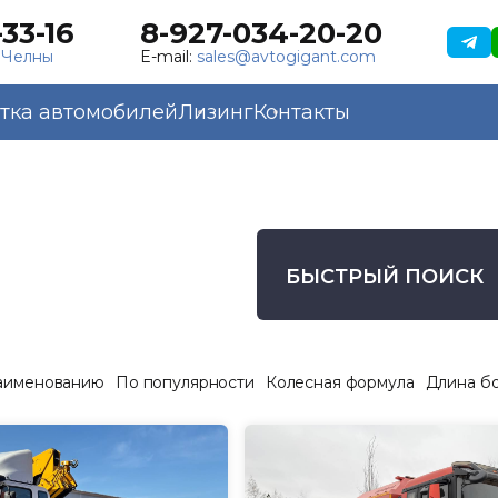
33-16
8-927-034-20-20
 Челны
E-mail:
sales@avtogigant.com
тка автомобилей
Лизинг
Контакты
БЫСТРЫЙ ПОИСК
аименованию
По популярности
Колесная формула
Длина б