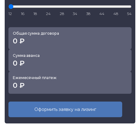
12
16
18
24
28
34
38
44
48
54
Общая сумма договора
Сумма аванса
Ежемесячный платеж
Оформить заявку на лизинг