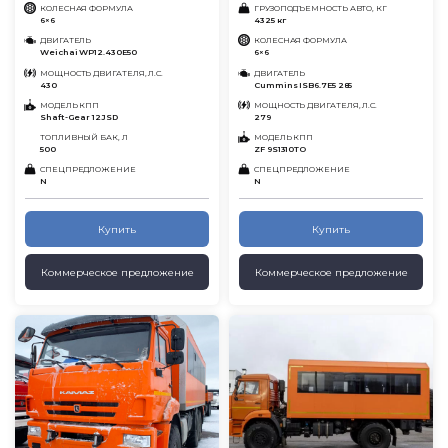
КОЛЕСНАЯ ФОРМУЛА
ГРУЗОПОДЪЕМНОСТЬ АВТО, КГ
6×6
4325 кг
ДВИГАТЕЛЬ
КОЛЕСНАЯ ФОРМУЛА
Weichai WP12.430E50
6×6
МОЩНОСТЬ ДВИГАТЕЛЯ, Л.С.
ДВИГАТЕЛЬ
430
Cummins ISB6.7E5 285
МОДЕЛЬ КПП
МОЩНОСТЬ ДВИГАТЕЛЯ, Л.С.
Shaft-Gear 12JSD
279
ТОПЛИВНЫЙ БАК, Л
МОДЕЛЬ КПП
500
ZF 9S1310TO
СПЕЦПРЕДЛОЖЕНИЕ
СПЕЦПРЕДЛОЖЕНИЕ
N
N
Купить
Купить
Коммерческое предложение
Коммерческое предложение