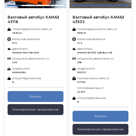
Вахтовый автобус КАМАЗ
Вахтовый автобус КАМАЗ
43118
43502
ГРУЗОПОДЪЕМНОСТЬ АВТО, КГ
ГРУЗОПОДЪЕМНОСТЬ АВТО, КГ
4325 кг
6335 кг
КОЛЕСНАЯ ФОРМУЛА
КОЛЕСНАЯ ФОРМУЛА
6×6
4×4
ДВИГАТЕЛЬ
ДВИГАТЕЛЬ
КАМАЗ-740.705-300
КАМАЗ 667.512-285 (Euro-5)
МОЩНОСТЬ ДВИГАТЕЛЯ, Л.С.
МОЩНОСТЬ ДВИГАТЕЛЯ, Л.С.
292
285
МОДЕЛЬ КПП
МОДЕЛЬ КПП
КАМАЗ 154
1310TO
СПЕЦПРЕДЛОЖЕНИЕ
ПОЛНАЯ МАССА АВТО, КГ
N
12700
ТОПЛИВНЫЙ БАК, Л
2х210
Купить
СПЕЦПРЕДЛОЖЕНИЕ
N
Коммерческое предложение
Купить
Коммерческое предложение