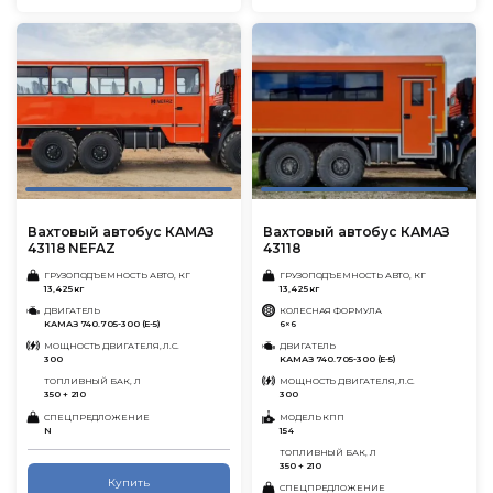
Вахтовый автобус КАМАЗ
Вахтовый автобус КАМАЗ
43118 NEFAZ
43118
ГРУЗОПОДЪЕМНОСТЬ АВТО, КГ
ГРУЗОПОДЪЕМНОСТЬ АВТО, КГ
13,425 кг
13,425 кг
ДВИГАТЕЛЬ
КОЛЕСНАЯ ФОРМУЛА
KАMАЗ 740.705-300 (E-5)
6×6
МОЩНОСТЬ ДВИГАТЕЛЯ, Л.С.
ДВИГАТЕЛЬ
300
KАMАЗ 740.705-300 (E-5)
ТОПЛИВНЫЙ БАК, Л
МОЩНОСТЬ ДВИГАТЕЛЯ, Л.С.
350 + 210
300
СПЕЦПРЕДЛОЖЕНИЕ
МОДЕЛЬ КПП
N
154
ТОПЛИВНЫЙ БАК, Л
350 + 210
Купить
СПЕЦПРЕДЛОЖЕНИЕ