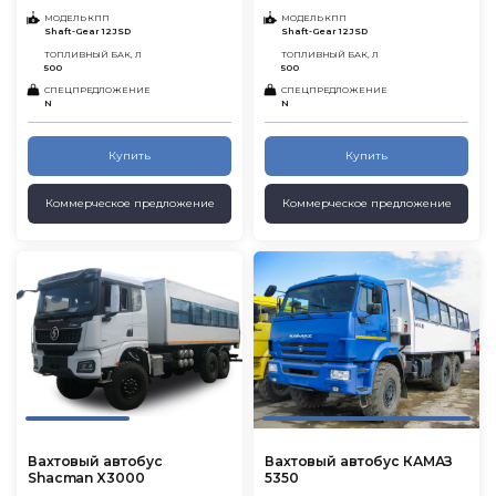
МОДЕЛЬ КПП
МОДЕЛЬ КПП
Shaft-Gear 12JSD
Shaft-Gear 12JSD
ТОПЛИВНЫЙ БАК, Л
ТОПЛИВНЫЙ БАК, Л
500
500
СПЕЦПРЕДЛОЖЕНИЕ
СПЕЦПРЕДЛОЖЕНИЕ
N
N
Купить
Купить
Коммерческое предложение
Коммерческое предложение
Вахтовый автобус
Вахтовый автобус КАМАЗ
Shacman X3000
5350