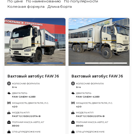
По цене
По наименованию
По популярности
Колесная формула
Длина борта
Вахтовый автобус FAW J6
Вахтовый автобус FAW J6
КОЛЕСНАЯ ФОРМУЛА
КОЛЕСНАЯ ФОРМУЛА
6×4
6×4
ДВИГАТЕЛЬ
ДВИГАТЕЛЬ
FAW CA6DM-42E51
FAW CA6DM-42E51
МОЩНОСТЬ ДВИГАТЕЛЯ, Л.С.
МОЩНОСТЬ ДВИГАТЕЛЯ, Л.С.
420
420
МОДЕЛЬ КПП
МОДЕЛЬ КПП
FAST 12 JSDX220TA-B
FAST 12 JSDX220TA-B
ПОЛНАЯ МАССА АВТО, КГ
ПОЛНАЯ МАССА АВТО, КГ
35100
35100
СПЕЦПРЕДЛОЖЕНИЕ
СПЕЦПРЕДЛОЖЕНИЕ