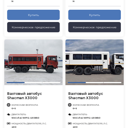
N
N
Купить
Купить
Коммерческое предложение
Коммерческое предложение
Вахтовый автобус
Вахтовый автобус
Shacman X3000
Shacman X3000
КОЛЕСНАЯ ФОРМУЛА
КОЛЕСНАЯ ФОРМУЛА
6×6
6×6
ДВИГАТЕЛЬ
ДВИГАТЕЛЬ
Weichai WP12.430E50
Weichai WP12.430E50
МОЩНОСТЬ ДВИГАТЕЛЯ, Л.С.
МОЩНОСТЬ ДВИГАТЕЛЯ, Л.С.
430
430