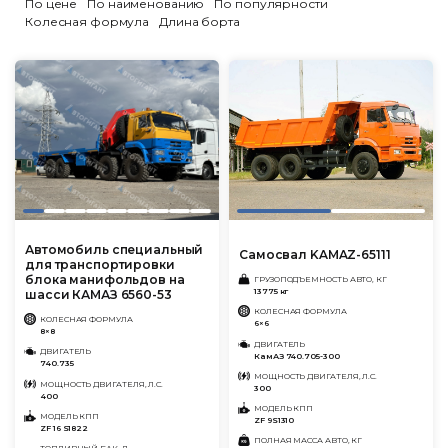
По цене
По наименованию
По популярности
Колесная формула
Длина борта
Автомобиль специальный
Самосвал KAMAZ-65111
для транспортировки
блока манифольдов на
ГРУЗОПОДЪЕМНОСТЬ АВТО, КГ
13775 кг
шасси КАМАЗ 6560-53
КОЛЕСНАЯ ФОРМУЛА
КОЛЕСНАЯ ФОРМУЛА
6×6
8×8
ДВИГАТЕЛЬ
ДВИГАТЕЛЬ
КамАЗ 740.705-300
740.735
МОЩНОСТЬ ДВИГАТЕЛЯ, Л.С.
МОЩНОСТЬ ДВИГАТЕЛЯ, Л.С.
300
400
МОДЕЛЬ КПП
МОДЕЛЬ КПП
ZF 9S1310
ZF 16 S1822
ПОЛНАЯ МАССА АВТО, КГ