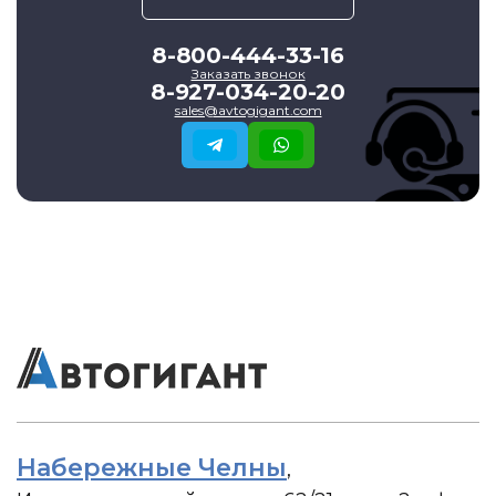
8-800-444-33-16
Заказать звонок
8-927-034-20-20
sales@avtogigant.com
Набережные Челны
,