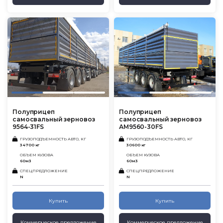
Полуприцеп
Полуприцеп
самосвальный зерновоз
самосвальный зерновоз
9564-31FS
АМ9560-30FS
ГРУЗОПОДЪЕМНОСТЬ АВТО, КГ
ГРУЗОПОДЪЕМНОСТЬ АВТО, КГ
34700 кг
30600 кг
ОБЪЕМ КУЗОВА
ОБЪЕМ КУЗОВА
60м3
60м3
СПЕЦПРЕДЛОЖЕНИЕ
СПЕЦПРЕДЛОЖЕНИЕ
N
N
Купить
Купить
Коммерческое предложение
Коммерческое предложение