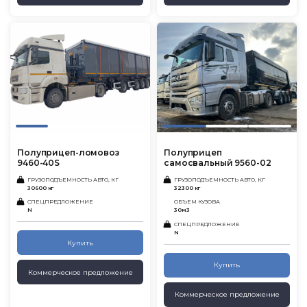
Полуприцеп-ломовоз
Полуприцеп
9460-40S
самосвальный 9560-02
ГРУЗОПОДЪЕМНОСТЬ АВТО, КГ
ГРУЗОПОДЪЕМНОСТЬ АВТО, КГ
30600 кг
32300 кг
СПЕЦПРЕДЛОЖЕНИЕ
ОБЪЕМ КУЗОВА
N
30м3
СПЕЦПРЕДЛОЖЕНИЕ
N
Купить
Купить
Коммерческое предложение
Коммерческое предложение