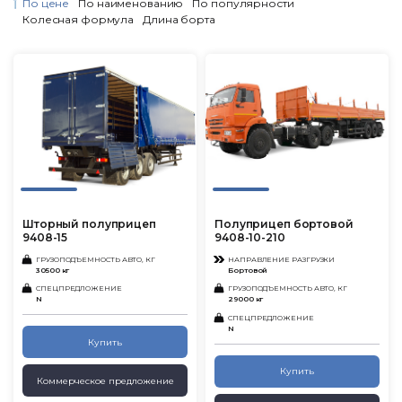
По цене
По наименованию
По популярности
Колесная формула
Длина борта
Шторный полуприцеп
Полуприцеп бортовой
9408-15
9408-10-210
ГРУЗОПОДЪЕМНОСТЬ АВТО, КГ
НАПРАВЛЕНИЕ РАЗГРУЗКИ
30500 кг
Бортовой
СПЕЦПРЕДЛОЖЕНИЕ
ГРУЗОПОДЪЕМНОСТЬ АВТО, КГ
N
29000 кг
СПЕЦПРЕДЛОЖЕНИЕ
N
Купить
Купить
Коммерческое предложение