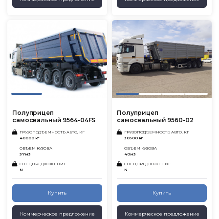
Полуприцеп
Полуприцеп
самосвальный 9564-04FS
самосвальный 9560-02
ГРУЗОПОДЪЕМНОСТЬ АВТО, КГ
ГРУЗОПОДЪЕМНОСТЬ АВТО, КГ
40000 кг
30300 кг
ОБЪЕМ КУЗОВА
ОБЪЕМ КУЗОВА
37м3
40м3
СПЕЦПРЕДЛОЖЕНИЕ
СПЕЦПРЕДЛОЖЕНИЕ
N
N
Купить
Купить
Коммерческое предложение
Коммерческое предложение