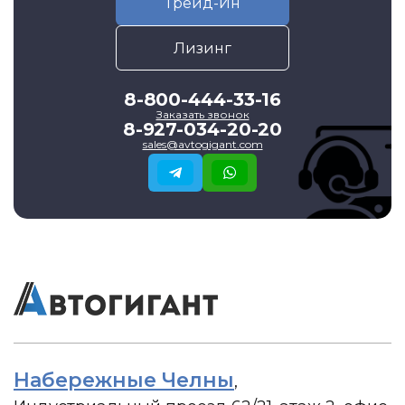
Трейд-Ин
Лизинг
8-800-444-33-16
Заказать звонок
8-927-034-20-20
sales@avtogigant.com
Набережные Челны
,