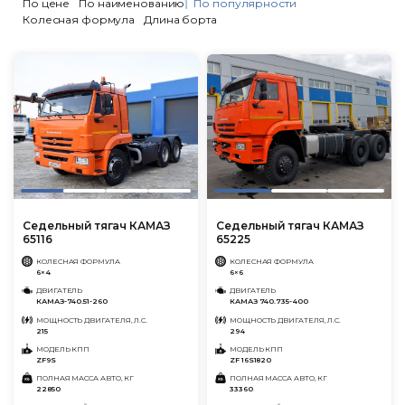
По цене
По наименованию
По популярности
Колесная формула
Длина борта
Седельный тягач КАМАЗ
Седельный тягач КАМАЗ
65116
65225
КОЛЕСНАЯ ФОРМУЛА
КОЛЕСНАЯ ФОРМУЛА
6×4
6×6
ДВИГАТЕЛЬ
ДВИГАТЕЛЬ
КАМАЗ-740.51-260
КАМАЗ 740.735-400
МОЩНОСТЬ ДВИГАТЕЛЯ, Л.С.
МОЩНОСТЬ ДВИГАТЕЛЯ, Л.С.
215
294
МОДЕЛЬ КПП
МОДЕЛЬ КПП
ZF9S
ZF 16S1820
ПОЛНАЯ МАССА АВТО, КГ
ПОЛНАЯ МАССА АВТО, КГ
22850
33360