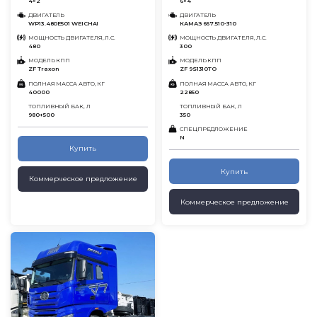
4×2
6×4
ДВИГАТЕЛЬ
ДВИГАТЕЛЬ
WP13.480E501 WEICHAI
КАМАЗ 667.510-310
МОЩНОСТЬ ДВИГАТЕЛЯ, Л.С.
МОЩНОСТЬ ДВИГАТЕЛЯ, Л.С.
480
300
МОДЕЛЬ КПП
МОДЕЛЬ КПП
ZF Traxon
ZF 9S1310TO
ПОЛНАЯ МАССА АВТО, КГ
ПОЛНАЯ МАССА АВТО, КГ
40000
22850
ТОПЛИВНЫЙ БАК, Л
ТОПЛИВНЫЙ БАК, Л
980+500
350
СПЕЦПРЕДЛОЖЕНИЕ
N
Купить
Купить
Коммерческое предложение
Коммерческое предложение