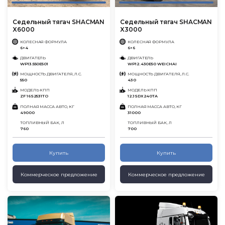
Седельный тягач SHACMAN
Седельный тягач SHACMAN
X6000
X3000
КОЛЕСНАЯ ФОРМУЛА
КОЛЕСНАЯ ФОРМУЛА
6×4
6×6
ДВИГАТЕЛЬ
ДВИГАТЕЛЬ
WP13.550E501
WP12.430E50 WEICHAI
МОЩНОСТЬ ДВИГАТЕЛЯ, Л.С.
МОЩНОСТЬ ДВИГАТЕЛЯ, Л.С.
550
430
МОДЕЛЬ КПП
МОДЕЛЬ КПП
ZF 16S2531TO
12JSDX240TA
ПОЛНАЯ МАССА АВТО, КГ
ПОЛНАЯ МАССА АВТО, КГ
49000
31000
ТОПЛИВНЫЙ БАК, Л
ТОПЛИВНЫЙ БАК, Л
760
700
Купить
Купить
Коммерческое предложение
Коммерческое предложение