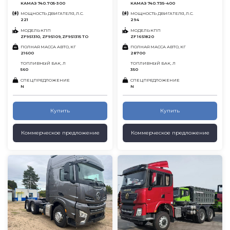
КАМАЗ 740.705-300
КАМАЗ 740.735-400
МОЩНОСТЬ ДВИГАТЕЛЯ, Л.С.
МОЩНОСТЬ ДВИГАТЕЛЯ, Л.С.
221
294
МОДЕЛЬ КПП
МОДЕЛЬ КПП
ZF9S1310, ZF9S109, ZF9S1315 TO
ZF 16S1820
ПОЛНАЯ МАССА АВТО, КГ
ПОЛНАЯ МАССА АВТО, КГ
21600
28700
ТОПЛИВНЫЙ БАК, Л
ТОПЛИВНЫЙ БАК, Л
560
350
СПЕЦПРЕДЛОЖЕНИЕ
СПЕЦПРЕДЛОЖЕНИЕ
N
N
Купить
Купить
Коммерческое предложение
Коммерческое предложение