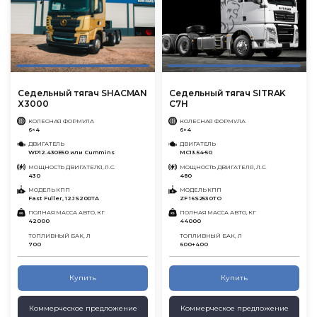
Седельный тягач SHACMAN
Седельный тягач SITRAK
X3000
C7H
КОЛЕСНАЯ ФОРМУЛА
КОЛЕСНАЯ ФОРМУЛА
6×4
6×4
ДВИГАТЕЛЬ
ДВИГАТЕЛЬ
WP12.430E50 или Cummins
MC13.54-50
МОЩНОСТЬ ДВИГАТЕЛЯ, Л.С.
МОЩНОСТЬ ДВИГАТЕЛЯ, Л.С.
430
480
МОДЕЛЬ КПП
МОДЕЛЬ КПП
Fast Fuller, 12JS200TA
ZF 16S2530TO
ПОЛНАЯ МАССА АВТО, КГ
ПОЛНАЯ МАССА АВТО, КГ
42000
44000
ТОПЛИВНЫЙ БАК, Л
ТОПЛИВНЫЙ БАК, Л
700
600+400
Купить
Купить
Коммерческое предложение
Коммерческое предложение