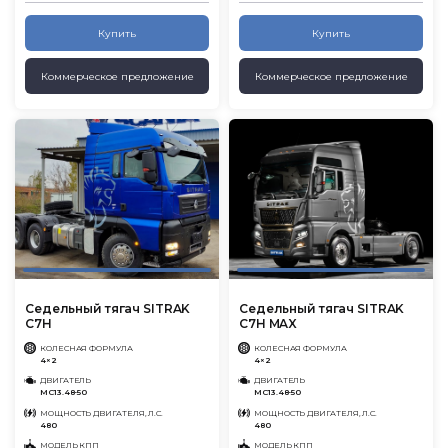
Купить
Купить
Коммерческое предложение
Коммерческое предложение
Седельный тягач SITRAK
Седельный тягач SITRAK
C7H
C7H MAX
КОЛЕСНАЯ ФОРМУЛА
КОЛЕСНАЯ ФОРМУЛА
4×2
4×2
ДВИГАТЕЛЬ
ДВИГАТЕЛЬ
MC13.48-50
MC13.48-50
МОЩНОСТЬ ДВИГАТЕЛЯ, Л.С.
МОЩНОСТЬ ДВИГАТЕЛЯ, Л.С.
480
480
МОДЕЛЬ КПП
МОДЕЛЬ КПП