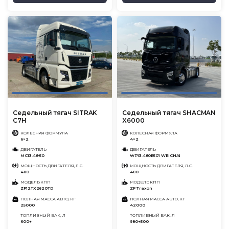
Седельный тягач SITRAK
Седельный тягач SHACMAN
C7H
X6000
КОЛЕСНАЯ ФОРМУЛА
КОЛЕСНАЯ ФОРМУЛА
6×2
4×2
ДВИГАТЕЛЬ
ДВИГАТЕЛЬ
MC13.48-50
WP13.480E501 WEICHAI
МОЩНОСТЬ ДВИГАТЕЛЯ, Л.С.
МОЩНОСТЬ ДВИГАТЕЛЯ, Л.С.
480
480
МОДЕЛЬ КПП
МОДЕЛЬ КПП
ZF12TX2620TD
ZF Traxon
ПОЛНАЯ МАССА АВТО, КГ
ПОЛНАЯ МАССА АВТО, КГ
25000
42000
ТОПЛИВНЫЙ БАК, Л
ТОПЛИВНЫЙ БАК, Л
600+
980+500