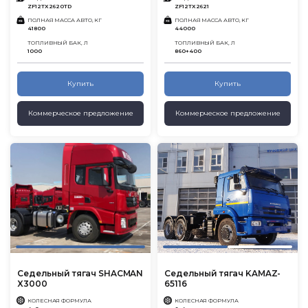
ZF12TX2620TD
ZF12TX2621
ПОЛНАЯ МАССА АВТО, КГ
ПОЛНАЯ МАССА АВТО, КГ
41800
44000
ТОПЛИВНЫЙ БАК, Л
ТОПЛИВНЫЙ БАК, Л
1000
860+400
Купить
Купить
Коммерческое предложение
Коммерческое предложение
Седельный тягач SHACMAN
Седельный тягач KAMAZ-
X3000
65116
КОЛЕСНАЯ ФОРМУЛА
КОЛЕСНАЯ ФОРМУЛА