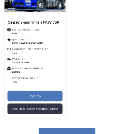
Седельный тягач FAW J6P
КОЛЕСНАЯ ФОРМУЛА
6×4
ДВИГАТЕЛЬ
FAW,CA4250P66K24T1E5
МОЩНОСТЬ ДВИГАТЕЛЯ, Л.С.
420
МОДЕЛЬ КПП
ZF 16S2230TO
ПОЛНАЯ МАССА АВТО, КГ
25000
ТОПЛИВНЫЙ БАК, Л
400
Купить
Коммерческое предложение