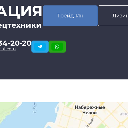
АЦИЯ
Трейд-Ин
Лизи
ецтехники
34-20-20
ant.com