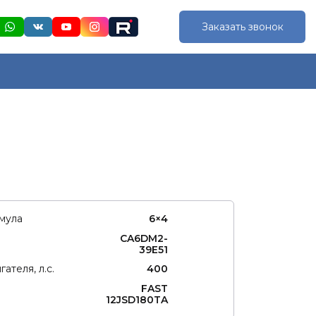
Заказать звонок
мула
6×4
CA6DM2-
39E51
ателя, л.с.
400
FAST
12JSD180TA