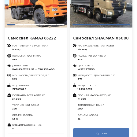
Самосвал КАМАЗ 65222
Самосвал SHACMAN X3000
НАПРАВЛЕНИЕ РАЗГРУЗКИ
НАПРАВЛЕНИЕ РАЗГРУЗКИ
Назад
Назад
КОЛЕСНАЯ ФОРМУЛА
КОЛЕСНАЯ ФОРМУЛА
6×6
8×4
ДВИГАТЕЛЬ
ДВИГАТЕЛЬ
КАМАЗ-65222-53 — 740.735-400
WP12.375E50
МОЩНОСТЬ ДВИГАТЕЛЯ, Л.С.
МОЩНОСТЬ ДВИГАТЕЛЯ, Л.С.
375
375
МОДЕЛЬ КПП
МОДЕЛЬ КПП
ZF 16S1820
12JS200TA
ПОЛНАЯ МАССА АВТО, КГ
ПОЛНАЯ МАССА АВТО, КГ
34000
41000
ТОПЛИВНЫЙ БАК, Л
ТОПЛИВНЫЙ БАК, Л
350
500
ОБЪЕМ КУЗОВА
ОБЪЕМ КУЗОВА
12-16
35
СПЕЦПРЕДЛОЖЕНИЕ
N
Купить