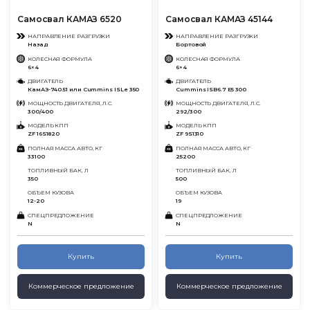
Самосвал КАМАЗ 6520
Самосвал КАМАЗ 45144
НАПРАВЛЕНИЕ РАЗГРУЗКИ
НАПРАВЛЕНИЕ РАЗГРУЗКИ
Назад
Бортовой
КОЛЕСНАЯ ФОРМУЛА
КОЛЕСНАЯ ФОРМУЛА
6×4
6×4
ДВИГАТЕЛЬ
ДВИГАТЕЛЬ
КамАЗ-740.51 или Cummins ISLe 350
Cummins ISB6.7 E5 300
МОЩНОСТЬ ДВИГАТЕЛЯ, Л.С.
МОЩНОСТЬ ДВИГАТЕЛЯ, Л.С.
300/400
292/300
МОДЕЛЬ КПП
МОДЕЛЬ КПП
ZF 16S1820
ZF 9S1310
ПОЛНАЯ МАССА АВТО, КГ
ПОЛНАЯ МАССА АВТО, КГ
33100
25200
ТОПЛИВНЫЙ БАК, Л
ТОПЛИВНЫЙ БАК, Л
350
500
ОБЪЕМ КУЗОВА
ОБЪЕМ КУЗОВА
12-20
19
СПЕЦПРЕДЛОЖЕНИЕ
СПЕЦПРЕДЛОЖЕНИЕ
N
N
Купить
Купить
Коммерческое предложение
Коммерческое предложение