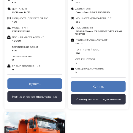
6×4
4×2
ДВИГАТЕЛЬ
ДВИГАТЕЛЬ
MC11 или MC13
Cummins ISB6.7 250Е5250
МОЩНОСТЬ ДВИГАТЕЛЯ, Л.С.
МОЩНОСТЬ ДВИГАТЕЛЯ, Л.С.
480
250
МОДЕЛЬ КПП
МОДЕЛЬ КПП
ZF12TX2621TD
ZF 6S700 или ZF 9S1310TO (ZF KAMA
1310TO)
ПОЛНАЯ МАССА АВТО, КГ
ПОЛНАЯ МАССА АВТО, КГ
40000
14300
ТОПЛИВНЫЙ БАК, Л
ТОПЛИВНЫЙ БАК, Л
600
210
ОБЪЕМ КУЗОВА
ОБЪЕМ КУЗОВА
18
6
СПЕЦПРЕДЛОЖЕНИЕ
СПЕЦПРЕДЛОЖЕНИЕ
N
N
Купить
Купить
Коммерческое предложение
Коммерческое предложение