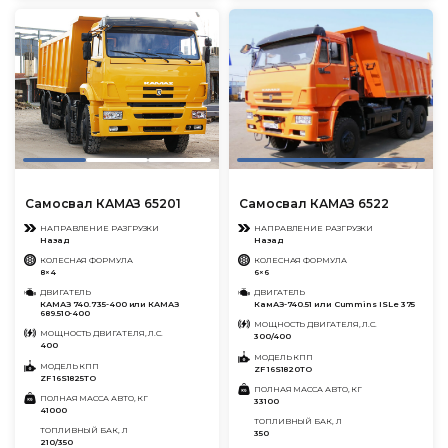
Самосвал КАМАЗ 65201
Самосвал КАМАЗ 6522
НАПРАВЛЕНИЕ РАЗГРУЗКИ
НАПРАВЛЕНИЕ РАЗГРУЗКИ
Назад
Назад
КОЛЕСНАЯ ФОРМУЛА
КОЛЕСНАЯ ФОРМУЛА
8×4
6×6
ДВИГАТЕЛЬ
ДВИГАТЕЛЬ
КАМАЗ 740.735-400 или КАМАЗ
КамАЗ-740.51 или Cummins ISLe 375
689.510-400
МОЩНОСТЬ ДВИГАТЕЛЯ, Л.С.
МОЩНОСТЬ ДВИГАТЕЛЯ, Л.С.
300/400
400
МОДЕЛЬ КПП
МОДЕЛЬ КПП
ZF 16S1820ТО
ZF 16S1825TO
ПОЛНАЯ МАССА АВТО, КГ
ПОЛНАЯ МАССА АВТО, КГ
33100
41000
ТОПЛИВНЫЙ БАК, Л
ТОПЛИВНЫЙ БАК, Л
350
210/350