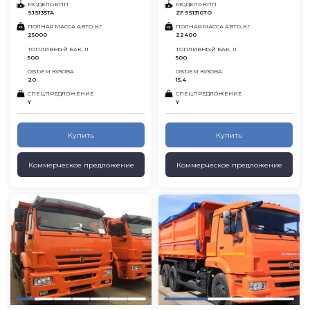
МОДЕЛЬ КПП
МОДЕЛЬ КПП
9JS135TA
ZF 9S1310TO
ПОЛНАЯ МАССА АВТО, КГ
ПОЛНАЯ МАССА АВТО, КГ
25000
22400
ТОПЛИВНЫЙ БАК, Л
ТОПЛИВНЫЙ БАК, Л
500
500
ОБЪЕМ КУЗОВА
ОБЪЕМ КУЗОВА
20
15,4
СПЕЦПРЕДЛОЖЕНИЕ
СПЕЦПРЕДЛОЖЕНИЕ
Y
Y
Купить
Купить
Коммерческое предложение
Коммерческое предложение