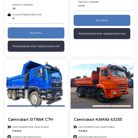
ОБЪЕМ КУЗОВА
ОБЪЕМ КУЗОВА
12-16
25
СПЕЦПРЕДЛОЖЕНИЕ
N
Купить
Купить
Коммерческое предложение
Коммерческое предложение
Самосвал SITRAK C7H
Самосвал КАМАЗ 43255
НАПРАВЛЕНИЕ РАЗГРУЗКИ
НАПРАВЛЕНИЕ РАЗГРУЗКИ
Назад
Назад
КОЛЕСНАЯ ФОРМУЛА
КОЛЕСНАЯ ФОРМУЛА