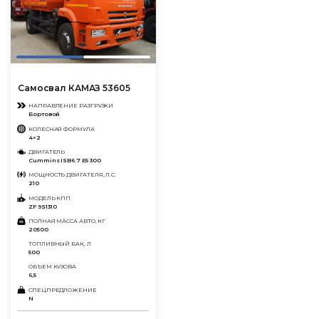
Самосвал КАМАЗ 53605
НАПРАВЛЕНИЕ РАЗГРУЗКИ
Бортовой
КОЛЕСНАЯ ФОРМУЛА
4×2
ДВИГАТЕЛЬ
Cummins ISB6.7 E5 300
МОЩНОСТЬ ДВИГАТЕЛЯ, Л.С.
210
МОДЕЛЬ КПП
ZF 9S1310
ПОЛНАЯ МАССА АВТО, КГ
20500
ТОПЛИВНЫЙ БАК, Л
500
ОБЪЕМ КУЗОВА
6,5
СПЕЦПРЕДЛОЖЕНИЕ
N