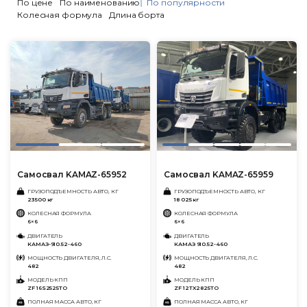
По цене
По наименованию
По популярности
Колесная формула
Длина борта
Самосвал KAMAZ-65952
Самосвал KAMAZ-65959
ГРУЗОПОДЪЕМНОСТЬ АВТО, КГ
ГРУЗОПОДЪЕМНОСТЬ АВТО, КГ
23500 кг
18 025 кг
КОЛЕСНАЯ ФОРМУЛА
КОЛЕСНАЯ ФОРМУЛА
6×6
6×6
ДВИГАТЕЛЬ
ДВИГАТЕЛЬ
КАМАЗ-910.52-460
КАМАЗ 910.52-460
МОЩНОСТЬ ДВИГАТЕЛЯ, Л.С.
МОЩНОСТЬ ДВИГАТЕЛЯ, Л.С.
482
482
МОДЕЛЬ КПП
МОДЕЛЬ КПП
ZF 16S2525TO
ZF 12TX2825TO
ПОЛНАЯ МАССА АВТО, КГ
ПОЛНАЯ МАССА АВТО, КГ