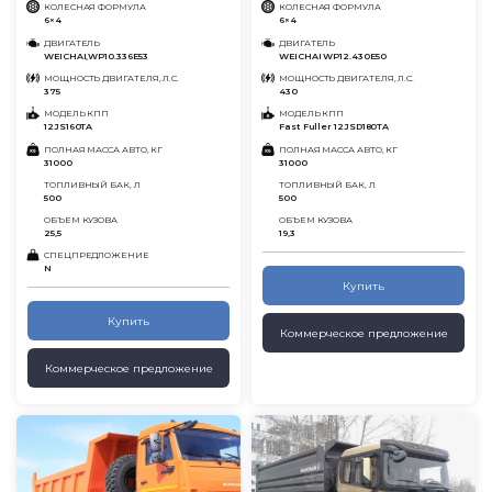
КОЛЕСНАЯ ФОРМУЛА
КОЛЕСНАЯ ФОРМУЛА
6×4
6×4
ДВИГАТЕЛЬ
ДВИГАТЕЛЬ
WEICHAI,WP10.336E53
WEICHAI WP12.430E50
МОЩНОСТЬ ДВИГАТЕЛЯ, Л.С.
МОЩНОСТЬ ДВИГАТЕЛЯ, Л.С.
375
430
МОДЕЛЬ КПП
МОДЕЛЬ КПП
12JS160TA
Fast Fuller 12JSD180TA
ПОЛНАЯ МАССА АВТО, КГ
ПОЛНАЯ МАССА АВТО, КГ
31000
31000
ТОПЛИВНЫЙ БАК, Л
ТОПЛИВНЫЙ БАК, Л
500
500
ОБЪЕМ КУЗОВА
ОБЪЕМ КУЗОВА
25,5
19,3
СПЕЦПРЕДЛОЖЕНИЕ
N
Купить
Купить
Коммерческое предложение
Коммерческое предложение