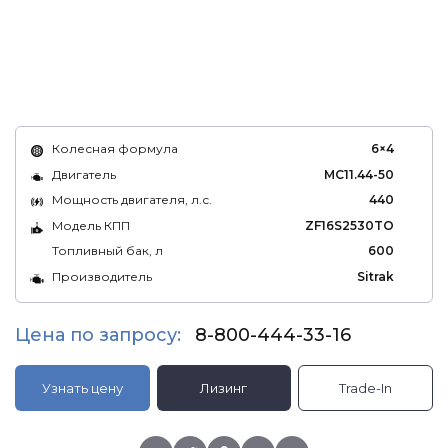
Колесная формула
6×4
Двигатель
MC11.44-50
Мощность двигателя, л.с.
440
Модель КПП
ZF16S2530TO
Топливный бак, л
600
Производитель
Sitrak
Цена по запросу:
8-800-444-33-16
Узнать цену
Лизинг
Trade-In