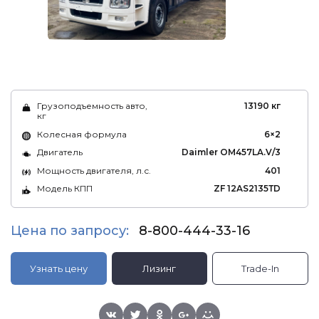
Грузоподъемность авто,
13190 кг
кг
Колесная формула
6×2
Двигатель
Daimler OM457LA.V/3
Мощность двигателя, л.с.
401
Модель КПП
ZF 12AS2135ТD
Цена по запросу:
8-800-444-33-16
Узнать цену
Лизинг
Trade-In