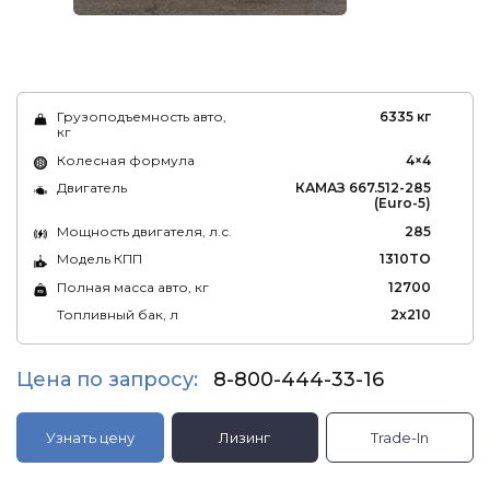
Грузоподъемность авто,
6335 кг
кг
Колесная формула
4×4
Двигатель
КАМАЗ 667.512-285
(Euro-5)
Мощность двигателя, л.с.
285
Модель КПП
1310TO
Полная масса авто, кг
12700
Топливный бак, л
2х210
Цена по запросу:
8-800-444-33-16
Узнать цену
Лизинг
Trade-In