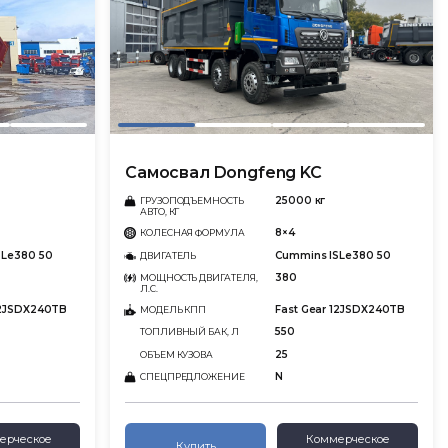
Самосвал Dongfeng KC
25000 кг
ГРУЗОПОДЪЕМНОСТЬ
АВТО, КГ
8×4
КОЛЕСНАЯ ФОРМУЛА
SLe380 50
Cummins ISLe380 50
ДВИГАТЕЛЬ
380
МОЩНОСТЬ ДВИГАТЕЛЯ,
Л.С.
12JSDX240TB
Fast Gear 12JSDX240TB
МОДЕЛЬ КПП
550
ТОПЛИВНЫЙ БАК, Л
25
ОБЪЕМ КУЗОВА
N
СПЕЦПРЕДЛОЖЕНИЕ
ерческое
Коммерческое
Купить