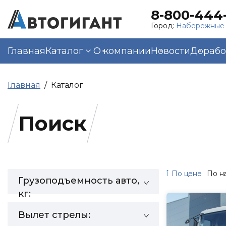
8-800-444-
Город:
Набережные
Главная
Каталог
О компании
Новости
Дорабо
Главная
Каталог
Поиск
По цене
По н
Грузоподъемность авто,
кг:
Вылет стрелы: