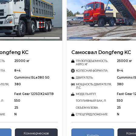
ongfeng KC
Самосвал Dongfeng KC
25000 кг
25000 кг
СТЬ
ГРУЗОПОДЪЕМНОСТЬ
АВТО, КГ
8×4
8×4
УЛА
КОЛЕСНАЯ ФОРМУЛА
Cummins ISLe380 50
Cummins I
ДВИГАТЕЛЬ
380
380
ТЕЛЯ,
МОЩНОСТЬ ДВИГАТЕЛЯ,
Л.С.
Fast Gear 12JSDX240TB
Fast Gear 
МОДЕЛЬ КПП
550
550
 Л
ТОПЛИВНЫЙ БАК, Л
25
25
ОБЪЕМ КУЗОВА
N
N
НИЕ
СПЕЦПРЕДЛОЖЕНИЕ
Коммерческое
Комм
Купить