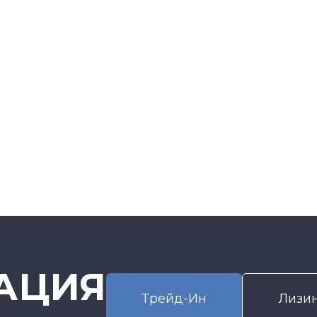
АЦИЯ
Трейд-Ин
Лизи