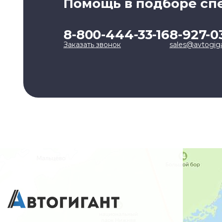
Помощь в подборе сп
8-800-444-33-16
8-927-0
Заказать звонок
sales@avtogig