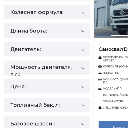
Колесная формула:
Длина борта:
Двигатель:
Самосвал D
ГРУЗОПОДЪЕМНО
АВТО, КГ
Мощность двигателя,
КОЛЕСНАЯ ФОРМ
ДВИГАТЕЛЬ
л.с.:
МОЩНОСТЬ ДВИГА
Л.С.
Цена:
МОДЕЛЬ КПП
ТОПЛИВНЫЙ БАК,
ОБЪЕМ КУЗОВА
Топливный бак, л:
СПЕЦПРЕДЛОЖЕ
Базовое шасси :
Купить