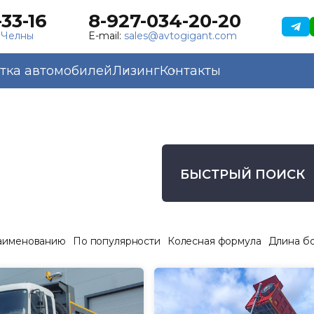
33-16
8-927-034-20-20
 Челны
E-mail:
sales@avtogigant.com
тка автомобилей
Лизинг
Контакты
БЫСТРЫЙ ПОИСК
аименованию
По популярности
Колесная формула
Длина б