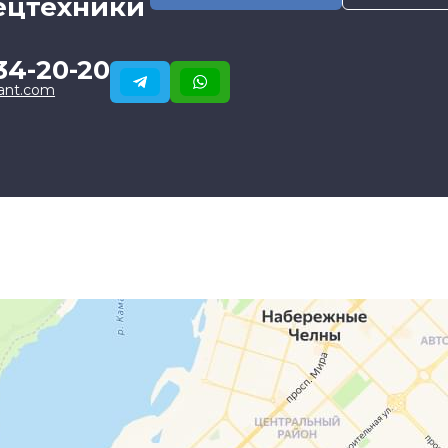
ецтехники
34-20-20
ant.com