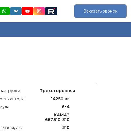
Заказать звонок
разгрузки
Трехсторонняя
сть авто, кг
14250 кг
мула
6×4
КАМАЗ
667.510-310
ателя, л.с.
310