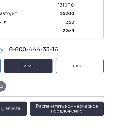
1310ТО
авто, кг
25200
, л
350
22м3
у:
8-800-444-33-16
Лизинг
Trade-In
Распечатать коммерческое
циалиста
предложение