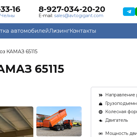
33-16
8-927-034-20-20
 Челны
E-mail:
sales@avtogigant.com
тка автомобилей
Лизинг
Контакты
оз КАМАЗ 65115
АМАЗ 65115
Направление 
Грузоподъемно
Колесная фор
Двигатель
Мощность двиг