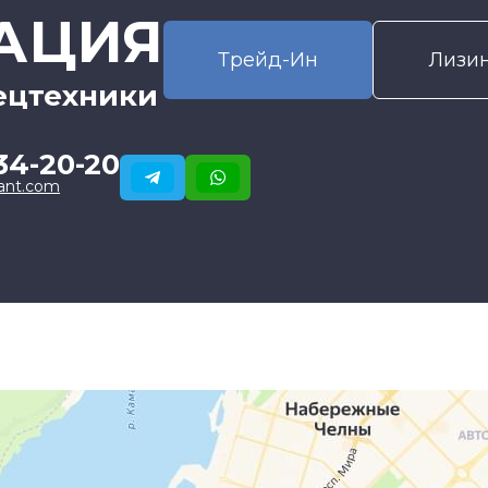
АЦИЯ
Трейд-Ин
Лизи
ецтехники
34-20-20
ant.com