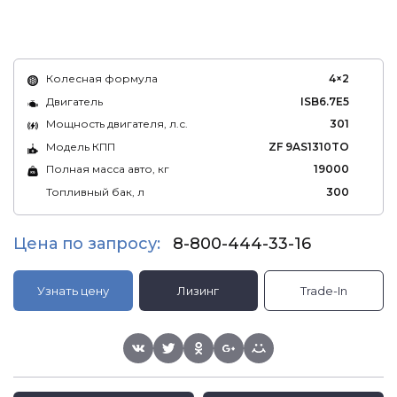
Колесная формула
4×2
Двигатель
ISB6.7E5
Мощность двигателя, л.с.
301
Модель КПП
ZF 9AS1310TO
Полная масса авто, кг
19000
Топливный бак, л
300
Цена по запросу:
8-800-444-33-16
Узнать цену
Лизинг
Trade-In