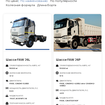
По цене
По наименованию
По популярности
Колесная формула
Длина борта
Шасси FAW J6L
Шасси FAW J6P
ГРУЗОПОДЪЕМНОСТЬ АВТО, КГ
ГРУЗОПОДЪЕМНОСТЬ АВТО, КГ
15000 кг
13000 кг
КОЛЕСНАЯ ФОРМУЛА
КОЛЕСНАЯ ФОРМУЛА
4×2
6×6
ДВИГАТЕЛЬ
ДВИГАТЕЛЬ
FAW, CA6DK1-32E53
FAW, CA6DM2-42E52 или CA6DM2-
46E52
МОЩНОСТЬ ДВИГАТЕЛЯ, Л.С.
МОЩНОСТЬ ДВИГАТЕЛЯ, Л.С.
320
420
МОДЕЛЬ КПП
МОДЕЛЬ КПП
FAST, 8JS118TC-B
FAW, CA10TAX190F
ПОЛНАЯ МАССА АВТО, КГ