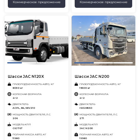
Коммерческое предложение
Коммерческое предложение
Шасси JAC N120X
Шасси JAC N200
ГРУЗОПОДЪЕМНОСТЬ АВТО, КГ
ГРУЗОПОДЪЕМНОСТЬ АВТО, КГ
8030 кг
19500 кг
КОЛЕСНАЯ ФОРМУЛА
КОЛЕСНАЯ ФОРМУЛА
4×2
4×2
ДВИГАТЕЛЬ
ДВИГАТЕЛЬ
ACPL, B4, 5EV210
ISD285 50
МОЩНОСТЬ ДВИГАТЕЛЯ, Л.С.
МОЩНОСТЬ ДВИГАТЕЛЯ, Л.С.
206
271
МОДЕЛЬ КПП
МОДЕЛЬ КПП
C6J76T
JAC N200
ПОЛНАЯ МАССА АВТО, КГ
ПОЛНАЯ МАССА АВТО, КГ
11980
19980