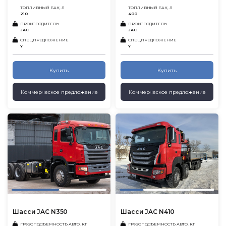
ТОПЛИВНЫЙ БАК, Л
ТОПЛИВНЫЙ БАК, Л
210
400
ПРОИЗВОДИТЕЛЬ
ПРОИЗВОДИТЕЛЬ
JAC
JAC
СПЕЦПРЕДЛОЖЕНИЕ
СПЕЦПРЕДЛОЖЕНИЕ
Y
Y
Купить
Купить
Коммерческое предложение
Коммерческое предложение
Шасси JAC N350
Шасси JAC N410
ГРУЗОПОДЪЕМНОСТЬ АВТО, КГ
ГРУЗОПОДЪЕМНОСТЬ АВТО, КГ