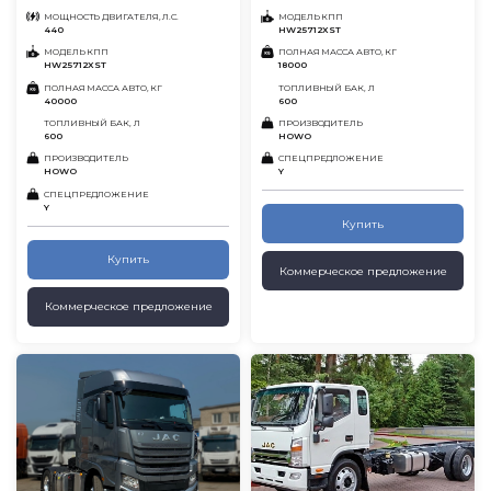
МОЩНОСТЬ ДВИГАТЕЛЯ, Л.С.
МОДЕЛЬ КПП
440
HW25712XST
МОДЕЛЬ КПП
ПОЛНАЯ МАССА АВТО, КГ
HW25712XST
18000
ПОЛНАЯ МАССА АВТО, КГ
ТОПЛИВНЫЙ БАК, Л
40000
600
ТОПЛИВНЫЙ БАК, Л
ПРОИЗВОДИТЕЛЬ
600
HOWO
ПРОИЗВОДИТЕЛЬ
СПЕЦПРЕДЛОЖЕНИЕ
HOWO
Y
СПЕЦПРЕДЛОЖЕНИЕ
Y
Купить
Купить
Коммерческое предложение
Коммерческое предложение