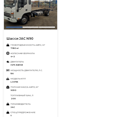
Шасси JAC N90
ГРУЗОПОДЪЕМНОСТЬ АВТО, КГ
7950 кг
КОЛЕСНАЯ ФОРМУЛА
4×2
ДВИГАТЕЛЬ
ISF3.8s5168
МОЩНОСТЬ ДВИГАТЕЛЯ, Л.С.
156
МОДЕЛЬ КПП
LC6T55
ПОЛНАЯ МАССА АВТО, КГ
9030
ТОПЛИВНЫЙ БАК, Л
200
ПРОИЗВОДИТЕЛЬ
JAC
СПЕЦПРЕДЛОЖЕНИЕ
Y