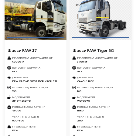
Шасси FAW J7
Шасси FAW Tiger 6G
ГРУЗОПОДЪЕМНОСТЬ АВТО, КГ
ГРУЗОПОДЪЕМНОСТЬ АВТО, КГ
60000 кг
5400 кг
КОЛЕСНАЯ ФОРМУЛА
КОЛЕСНАЯ ФОРМУЛА
6×2
4×2
ДВИГАТЕЛЬ
ДВИГАТЕЛЬ
FAW CA6DM3-55E52 (FCRI+SCR, J7)
CA4DH1-18EV
МОЩНОСТЬ ДВИГАТЕЛЯ, Л.С.
МОЩНОСТЬ ДВИГАТЕЛЯ, Л.С.
550
160
МОДЕЛЬ КПП
МОДЕЛЬ КПП
ZF12TX2621TD
WLY6G70
ПОЛНАЯ МАССА АВТО, КГ
ПОЛНАЯ МАССА АВТО, КГ
49000
11950
ТОПЛИВНЫЙ БАК, Л
ТОПЛИВНЫЙ БАК, Л
800+300
200
ПРОИЗВОДИТЕЛЬ
ПРОИЗВОДИТЕЛЬ
FAW
FAW