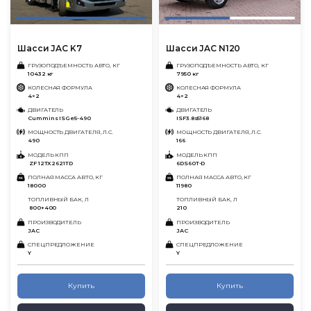
Шасси JAC K7
Шасси JAC N120
ГРУЗОПОДЪЕМНОСТЬ АВТО, КГ
ГРУЗОПОДЪЕМНОСТЬ АВТО, КГ
10432 кг
7950 кг
КОЛЕСНАЯ ФОРМУЛА
КОЛЕСНАЯ ФОРМУЛА
4×2
4×2
ДВИГАТЕЛЬ
ДВИГАТЕЛЬ
Cummins ISGe5-490
ISF3.8s5168
МОЩНОСТЬ ДВИГАТЕЛЯ, Л.С.
МОЩНОСТЬ ДВИГАТЕЛЯ, Л.С.
490
166
МОДЕЛЬ КПП
МОДЕЛЬ КПП
ZF 12TX2621TD
6DS60T-D
ПОЛНАЯ МАССА АВТО, КГ
ПОЛНАЯ МАССА АВТО, КГ
18000
11980
ТОПЛИВНЫЙ БАК, Л
ТОПЛИВНЫЙ БАК, Л
800+400
210
ПРОИЗВОДИТЕЛЬ
ПРОИЗВОДИТЕЛЬ
JAC
JAC
СПЕЦПРЕДЛОЖЕНИЕ
СПЕЦПРЕДЛОЖЕНИЕ
Y
Y
Купить
Купить