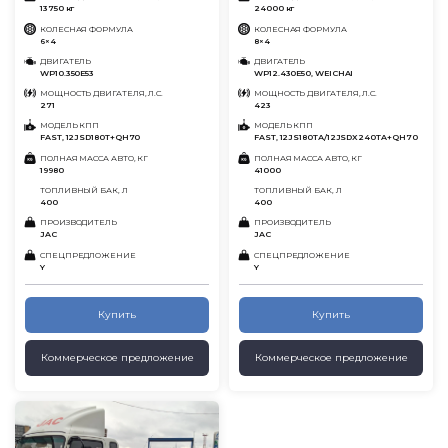
13750 кг
24000 кг
КОЛЕСНАЯ ФОРМУЛА
КОЛЕСНАЯ ФОРМУЛА
6×4
8×4
ДВИГАТЕЛЬ
ДВИГАТЕЛЬ
WP10.350E53
WP12.430E50, WEICHAI
МОЩНОСТЬ ДВИГАТЕЛЯ, Л.С.
МОЩНОСТЬ ДВИГАТЕЛЯ, Л.С.
271
423
МОДЕЛЬ КПП
МОДЕЛЬ КПП
FAST, 12JSD180T+QH70
FAST, 12JS180TА/12JSDX240TA+QH70
ПОЛНАЯ МАССА АВТО, КГ
ПОЛНАЯ МАССА АВТО, КГ
19980
41000
ТОПЛИВНЫЙ БАК, Л
ТОПЛИВНЫЙ БАК, Л
400
400
ПРОИЗВОДИТЕЛЬ
ПРОИЗВОДИТЕЛЬ
JAC
JAC
СПЕЦПРЕДЛОЖЕНИЕ
СПЕЦПРЕДЛОЖЕНИЕ
Y
Y
Купить
Купить
Коммерческое предложение
Коммерческое предложение