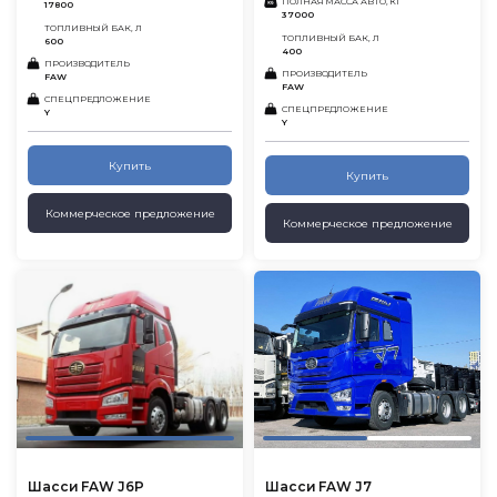
ПОЛНАЯ МАССА АВТО, КГ
17800
37000
ТОПЛИВНЫЙ БАК, Л
ТОПЛИВНЫЙ БАК, Л
600
400
ПРОИЗВОДИТЕЛЬ
ПРОИЗВОДИТЕЛЬ
FAW
FAW
СПЕЦПРЕДЛОЖЕНИЕ
СПЕЦПРЕДЛОЖЕНИЕ
Y
Y
Купить
Купить
Коммерческое предложение
Коммерческое предложение
Шасси FAW J6P
Шасси FAW J7