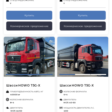
СПЕЦПРЕДЛОЖЕНИЕ
СПЕЦПРЕДЛОЖЕНИЕ
Y
Y
Купить
Купить
Коммерческое предложение
Коммерческое предложение
Шасси HOWO T5G-X
Шасси HOWO T5G-X
ГРУЗОПОДЪЕМНОСТЬ АВТО, КГ
КОЛЕСНАЯ ФОРМУЛА
40000 кг
6×4
КОЛЕСНАЯ ФОРМУЛА
ДВИГАТЕЛЬ
8×4
MC11.40 -50
ДВИГАТЕЛЬ
МОЩНОСТЬ ДВИГАТЕЛЯ, Л.С.
MC11.44-50
400