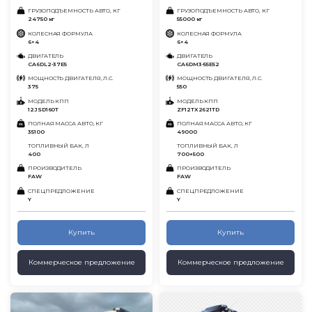
ГРУЗОПОДЪЕМНОСТЬ АВТО, КГ
ГРУЗОПОДЪЕМНОСТЬ АВТО, КГ
24750 кг
55000 кг
КОЛЕСНАЯ ФОРМУЛА
КОЛЕСНАЯ ФОРМУЛА
6×4
6×4
ДВИГАТЕЛЬ
ДВИГАТЕЛЬ
CA6DL2-37E5
CA6DM3-55E52
МОЩНОСТЬ ДВИГАТЕЛЯ, Л.С.
МОЩНОСТЬ ДВИГАТЕЛЯ, Л.С.
375
550
МОДЕЛЬ КПП
МОДЕЛЬ КПП
12JSD160T
ZF12TX2621TD
ПОЛНАЯ МАССА АВТО, КГ
ПОЛНАЯ МАССА АВТО, КГ
35100
49000
ТОПЛИВНЫЙ БАК, Л
ТОПЛИВНЫЙ БАК, Л
400
700+500
ПРОИЗВОДИТЕЛЬ
ПРОИЗВОДИТЕЛЬ
FAW
FAW
СПЕЦПРЕДЛОЖЕНИЕ
СПЕЦПРЕДЛОЖЕНИЕ
Y
Y
Купить
Купить
Коммерческое предложение
Коммерческое предложение