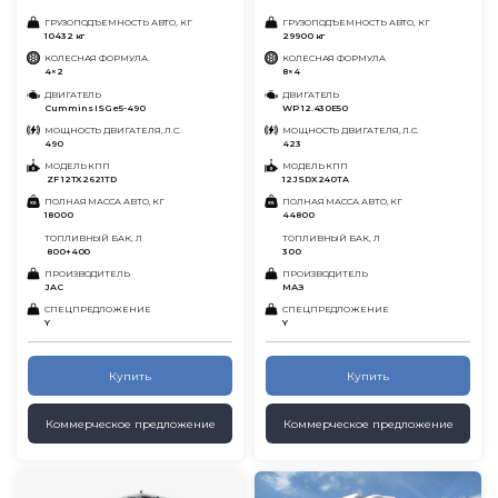
ГРУЗОПОДЪЕМНОСТЬ АВТО, КГ
ГРУЗОПОДЪЕМНОСТЬ АВТО, КГ
10432 кг
29900 кг
КОЛЕСНАЯ ФОРМУЛА
КОЛЕСНАЯ ФОРМУЛА
4×2
8×4
ДВИГАТЕЛЬ
ДВИГАТЕЛЬ
Cummins ISGe5-490
WP 12.430Е50
МОЩНОСТЬ ДВИГАТЕЛЯ, Л.С.
МОЩНОСТЬ ДВИГАТЕЛЯ, Л.С.
490
423
МОДЕЛЬ КПП
МОДЕЛЬ КПП
ZF 12TX2621TD
12JSDX240TA
ПОЛНАЯ МАССА АВТО, КГ
ПОЛНАЯ МАССА АВТО, КГ
18000
44800
ТОПЛИВНЫЙ БАК, Л
ТОПЛИВНЫЙ БАК, Л
800+400
300
ПРОИЗВОДИТЕЛЬ
ПРОИЗВОДИТЕЛЬ
JAC
МАЗ
СПЕЦПРЕДЛОЖЕНИЕ
СПЕЦПРЕДЛОЖЕНИЕ
Y
Y
Купить
Купить
Коммерческое предложение
Коммерческое предложение