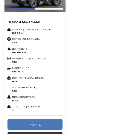
Шасси МАЗ 5440
ГРУЗОПОДЪЕМНОСТЬ АВТО, КГ
10000 кг
КОЛЕСНАЯ ФОРМУЛА
4×2
ДВИГАТЕЛЬ
ЯМЗ-53603.10
МОЩНОСТЬ ДВИГАТЕЛЯ, Л.С.
330
МОДЕЛЬ КПП
9JS135TA
ПОЛНАЯ МАССА АВТО, КГ
18450
ТОПЛИВНЫЙ БАК, Л
500
ПРОИЗВОДИТЕЛЬ
МАЗ
СПЕЦПРЕДЛОЖЕНИЕ
Y
Купить