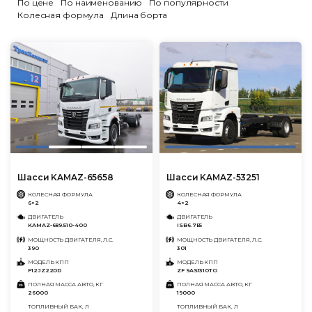
По цене
По наименованию
По популярности
Колесная формула
Длина борта
Шасси KAMAZ-65658
Шасси KAMAZ-53251
КОЛЕСНАЯ ФОРМУЛА
КОЛЕСНАЯ ФОРМУЛА
6×2
4×2
ДВИГАТЕЛЬ
ДВИГАТЕЛЬ
KAMAZ-689.510-400
ISB6.7E5
МОЩНОСТЬ ДВИГАТЕЛЯ, Л.С.
МОЩНОСТЬ ДВИГАТЕЛЯ, Л.С.
390
301
МОДЕЛЬ КПП
МОДЕЛЬ КПП
F12JZ22DD
ZF 9AS1310TO
ПОЛНАЯ МАССА АВТО, КГ
ПОЛНАЯ МАССА АВТО, КГ
26000
19000
ТОПЛИВНЫЙ БАК, Л
ТОПЛИВНЫЙ БАК, Л