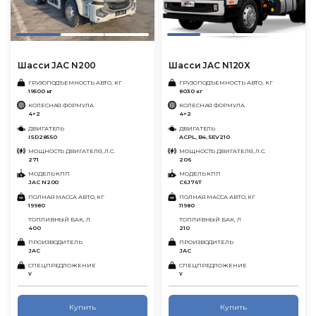
Шасси JAC N200
Шасси JAC N120X
ГРУЗОПОДЪЕМНОСТЬ АВТО, КГ
ГРУЗОПОДЪЕМНОСТЬ АВТО, КГ
19500 кг
8030 кг
КОЛЕСНАЯ ФОРМУЛА
КОЛЕСНАЯ ФОРМУЛА
4×2
4×2
ДВИГАТЕЛЬ
ДВИГАТЕЛЬ
ISD285 50
ACPL, B4, 5EV210
МОЩНОСТЬ ДВИГАТЕЛЯ, Л.С.
МОЩНОСТЬ ДВИГАТЕЛЯ, Л.С.
271
206
МОДЕЛЬ КПП
МОДЕЛЬ КПП
JAC N200
C6J76T
ПОЛНАЯ МАССА АВТО, КГ
ПОЛНАЯ МАССА АВТО, КГ
19980
11980
ТОПЛИВНЫЙ БАК, Л
ТОПЛИВНЫЙ БАК, Л
400
210
ПРОИЗВОДИТЕЛЬ
ПРОИЗВОДИТЕЛЬ
JAC
JAC
СПЕЦПРЕДЛОЖЕНИЕ
СПЕЦПРЕДЛОЖЕНИЕ
Y
Y
Купить
Купить