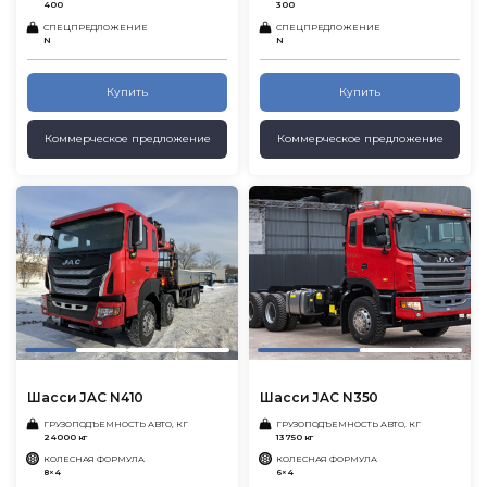
400
300
СПЕЦПРЕДЛОЖЕНИЕ
СПЕЦПРЕДЛОЖЕНИЕ
N
N
Купить
Купить
Коммерческое предложение
Коммерческое предложение
Шасси JAC N410
Шасси JAC N350
ГРУЗОПОДЪЕМНОСТЬ АВТО, КГ
ГРУЗОПОДЪЕМНОСТЬ АВТО, КГ
24000 кг
13750 кг
КОЛЕСНАЯ ФОРМУЛА
КОЛЕСНАЯ ФОРМУЛА
8×4
6×4