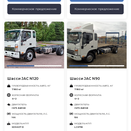
Коммерческое предложение
Коммерческое предложение
Шасси JAC N120
Шасси JAC N90
ГРУЗОПОДЪЕМНОСТЬ АВТО, КГ
ГРУЗОПОДЪЕМНОСТЬ АВТО, КГ
7950 кг
7950 кг
КОЛЕСНАЯ ФОРМУЛА
КОЛЕСНАЯ ФОРМУЛА
4×2
4×2
ДВИГАТЕЛЬ
ДВИГАТЕЛЬ
ISF3.8s5168
ISF3.8s5168
МОЩНОСТЬ ДВИГАТЕЛЯ, Л.С.
МОЩНОСТЬ ДВИГАТЕЛЯ, Л.С.
166
156
МОДЕЛЬ КПП
МОДЕЛЬ КПП
6DS60T-D
LC6T55