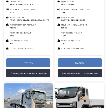
ДВИГАТЕЛЬ
ДВИГАТЕЛЬ
WP12.430E50, WEICHAI
WP10.350E53
МОЩНОСТЬ ДВИГАТЕЛЯ, Л.С.
МОЩНОСТЬ ДВИГАТЕЛЯ, Л.С.
423
271
МОДЕЛЬ КПП
МОДЕЛЬ КПП
FAST, 12JS180TА/12JSDX240TA+QH70
FAST, 12JSD180T+QH70
ПОЛНАЯ МАССА АВТО, КГ
ПОЛНАЯ МАССА АВТО, КГ
41000
19980
ТОПЛИВНЫЙ БАК, Л
ТОПЛИВНЫЙ БАК, Л
400
400
ПРОИЗВОДИТЕЛЬ
ПРОИЗВОДИТЕЛЬ
JAC
JAC
СПЕЦПРЕДЛОЖЕНИЕ
СПЕЦПРЕДЛОЖЕНИЕ
Y
Y
Купить
Купить
Коммерческое предложение
Коммерческое предложение