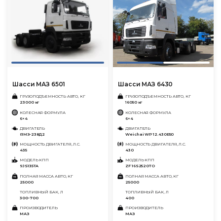
Шасси МАЗ 6501
Шасси МАЗ 6430
ГРУЗОПОДЪЕМНОСТЬ АВТО, КГ
ГРУЗОПОДЪЕМНОСТЬ АВТО, КГ
23000 кг
16050 кг
КОЛЕСНАЯ ФОРМУЛА
КОЛЕСНАЯ ФОРМУЛА
6×4
6×4
ДВИГАТЕЛЬ
ДВИГАТЕЛЬ
ЯМЗ-238Д2
Weichai WP 12.430E50
МОЩНОСТЬ ДВИГАТЕЛЯ, Л.С.
МОЩНОСТЬ ДВИГАТЕЛЯ, Л.С.
435
430
МОДЕЛЬ КПП
МОДЕЛЬ КПП
9JS135TA
ZF 16S2520TO
ПОЛНАЯ МАССА АВТО, КГ
ПОЛНАЯ МАССА АВТО, КГ
25000
25000
ТОПЛИВНЫЙ БАК, Л
ТОПЛИВНЫЙ БАК, Л
300-700
400
ПРОИЗВОДИТЕЛЬ
ПРОИЗВОДИТЕЛЬ
МАЗ
МАЗ