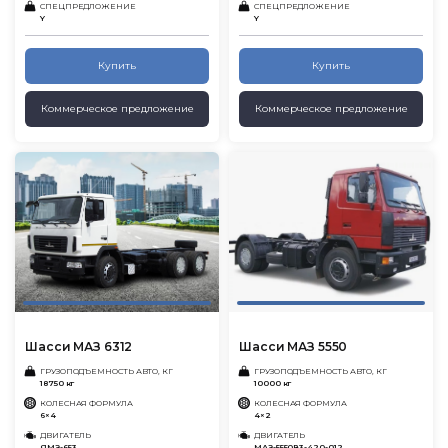
СПЕЦПРЕДЛОЖЕНИЕ
СПЕЦПРЕДЛОЖЕНИЕ
Y
Y
Купить
Купить
Коммерческое предложение
Коммерческое предложение
Шасси МАЗ 6312
Шасси МАЗ 5550
ГРУЗОПОДЪЕМНОСТЬ АВТО, КГ
ГРУЗОПОДЪЕМНОСТЬ АВТО, КГ
18750 кг
10000 кг
КОЛЕСНАЯ ФОРМУЛА
КОЛЕСНАЯ ФОРМУЛА
6×4
4×2
ДВИГАТЕЛЬ
ДВИГАТЕЛЬ
ЯМЗ-653
МАЗ-5550В3-420-012