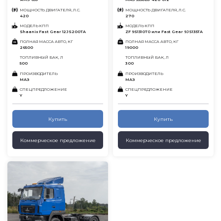
МОЩНОСТЬ ДВИГАТЕЛЯ, Л.С.
МОЩНОСТЬ ДВИГАТЕЛЯ, Л.С.
420
270
МОДЕЛЬ КПП
МОДЕЛЬ КПП
Shaanix Fast Gear 12JS200TA
ZF 9S1310T0 или Fast Gear 9JS135TA
ПОЛНАЯ МАССА АВТО, КГ
ПОЛНАЯ МАССА АВТО, КГ
26500
19000
ТОПЛИВНЫЙ БАК, Л
ТОПЛИВНЫЙ БАК, Л
500
300
ПРОИЗВОДИТЕЛЬ
ПРОИЗВОДИТЕЛЬ
МАЗ
МАЗ
СПЕЦПРЕДЛОЖЕНИЕ
СПЕЦПРЕДЛОЖЕНИЕ
Y
Y
Купить
Купить
Коммерческое предложение
Коммерческое предложение