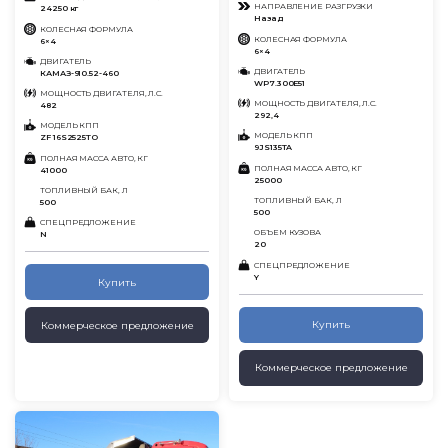
НАПРАВЛЕНИЕ РАЗГРУЗКИ
24250 кг
Назад
КОЛЕСНАЯ ФОРМУЛА
КОЛЕСНАЯ ФОРМУЛА
6×4
6×4
ДВИГАТЕЛЬ
ДВИГАТЕЛЬ
КАМАЗ-910.52-460
WP7.300E51
МОЩНОСТЬ ДВИГАТЕЛЯ, Л.С.
МОЩНОСТЬ ДВИГАТЕЛЯ, Л.С.
482
292,4
МОДЕЛЬ КПП
МОДЕЛЬ КПП
ZF 16S2525TO
9JS135TA
ПОЛНАЯ МАССА АВТО, КГ
ПОЛНАЯ МАССА АВТО, КГ
41000
25000
ТОПЛИВНЫЙ БАК, Л
ТОПЛИВНЫЙ БАК, Л
500
500
СПЕЦПРЕДЛОЖЕНИЕ
ОБЪЕМ КУЗОВА
N
20
СПЕЦПРЕДЛОЖЕНИЕ
Y
Купить
Купить
Коммерческое предложение
Коммерческое предложение