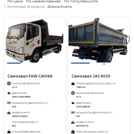
По цене
По наименованию
По популярности
Колесная формула
Длина борта
Самосвал FAW CA1066
Самосвал JAC N120
КОЛЕСНАЯ ФОРМУЛА
ГРУЗОПОДЪЕМНОСТЬ АВТО, КГ
4×2
7950 кг
ДВИГАТЕЛЬ
КОЛЕСНАЯ ФОРМУЛА
WP4.1Q140E50
4×2
МОЩНОСТЬ ДВИГАТЕЛЯ, Л.С.
ДВИГАТЕЛЬ
130
ISF3.8s5168
МОДЕЛЬ КПП
МОЩНОСТЬ ДВИГАТЕЛЯ, Л.С.
WANLIYANG
166
ТОПЛИВНЫЙ БАК, Л
МОДЕЛЬ КПП
150
6DS60T-D
СПЕЦПРЕДЛОЖЕНИЕ
ПОЛНАЯ МАССА АВТО, КГ