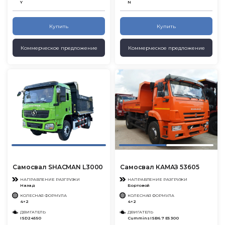
Y
N
Купить
Купить
Коммерческое предложение
Коммерческое предложение
Самосвал SHACMAN L3000
Самосвал КАМАЗ 53605
НАПРАВЛЕНИЕ РАЗГРУЗКИ
НАПРАВЛЕНИЕ РАЗГРУЗКИ
Назад
Бортовой
КОЛЕСНАЯ ФОРМУЛА
КОЛЕСНАЯ ФОРМУЛА
4×2
4×2
ДВИГАТЕЛЬ
ДВИГАТЕЛЬ
ISD245 50
Cummins ISB6.7 E5 300