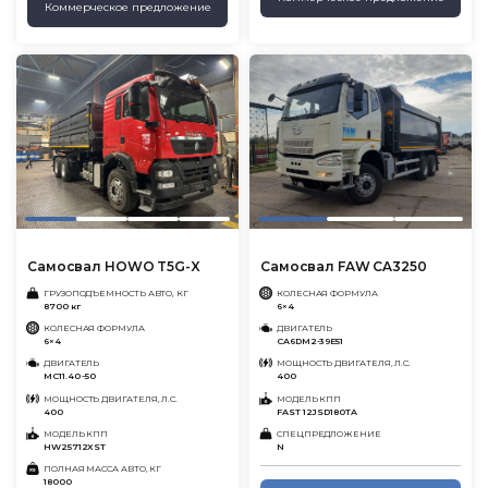
Коммерческое предложение
Самосвал HOWO T5G-X
Cамосвал FAW CA3250
ГРУЗОПОДЪЕМНОСТЬ АВТО, КГ
КОЛЕСНАЯ ФОРМУЛА
8700 кг
6×4
КОЛЕСНАЯ ФОРМУЛА
ДВИГАТЕЛЬ
6×4
CA6DM2-39E51
ДВИГАТЕЛЬ
МОЩНОСТЬ ДВИГАТЕЛЯ, Л.С.
MC11.40 -50
400
МОЩНОСТЬ ДВИГАТЕЛЯ, Л.С.
МОДЕЛЬ КПП
400
FAST 12JSD180TA
МОДЕЛЬ КПП
СПЕЦПРЕДЛОЖЕНИЕ
HW25712XST
N
ПОЛНАЯ МАССА АВТО, КГ
18000