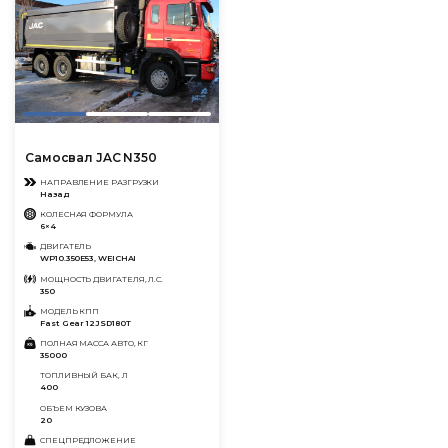
Самосвал JAC N350
НАПРАВЛЕНИЕ РАЗГРУЗКИ
Назад
КОЛЕСНАЯ ФОРМУЛА
6×4
ДВИГАТЕЛЬ
WP10.350E53, WEICHAI
МОЩНОСТЬ ДВИГАТЕЛЯ, Л.С.
350
МОДЕЛЬ КПП
Fast Gear 12JSD180T
ПОЛНАЯ МАССА АВТО, КГ
35000
ТОПЛИВНЫЙ БАК, Л
400
ОБЪЕМ КУЗОВА
20
СПЕЦПРЕДЛОЖЕНИЕ