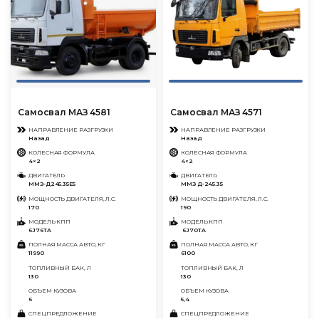
Самосвал МАЗ 4581
Самосвал МАЗ 4571
НАПРАВЛЕНИЕ РАЗГРУЗКИ
НАПРАВЛЕНИЕ РАЗГРУЗКИ
Назад
Назад
КОЛЕСНАЯ ФОРМУЛА
КОЛЕСНАЯ ФОРМУЛА
4×2
4×2
ДВИГАТЕЛЬ
ДВИГАТЕЛЬ
ММЗ-Д245.35Е5
ММЗ Д-245.35
МОЩНОСТЬ ДВИГАТЕЛЯ, Л.С.
МОЩНОСТЬ ДВИГАТЕЛЯ, Л.С.
170
190
МОДЕЛЬ КПП
МОДЕЛЬ КПП
6J76TA
6J70TA
ПОЛНАЯ МАССА АВТО, КГ
ПОЛНАЯ МАССА АВТО, КГ
11990
6100
ТОПЛИВНЫЙ БАК, Л
ТОПЛИВНЫЙ БАК, Л
130
130
ОБЪЕМ КУЗОВА
ОБЪЕМ КУЗОВА
6
5,4
СПЕЦПРЕДЛОЖЕНИЕ
СПЕЦПРЕДЛОЖЕНИЕ