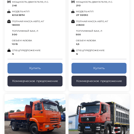
МОЩНОСТЬ ДВИГАТЕЛЯ, Л.С.
МОЩНОСТЬ ДВИГАТЕЛЯ, Л.С.
245
210
МОДЕЛЬ КПП
МОДЕЛЬ КПП
8JSX95TM
ZF 9S1310
ПОЛНАЯ МАССА АВТО, КГ
ПОЛНАЯ МАССА АВТО, КГ
18000
20500
ТОПЛИВНЫЙ БАК, Л
ТОПЛИВНЫЙ БАК, Л
300
500
ОБЪЕМ КУЗОВА
ОБЪЕМ КУЗОВА
10-15
6,5
СПЕЦПРЕДЛОЖЕНИЕ
СПЕЦПРЕДЛОЖЕНИЕ
N
N
Купить
Купить
Коммерческое предложение
Коммерческое предложение