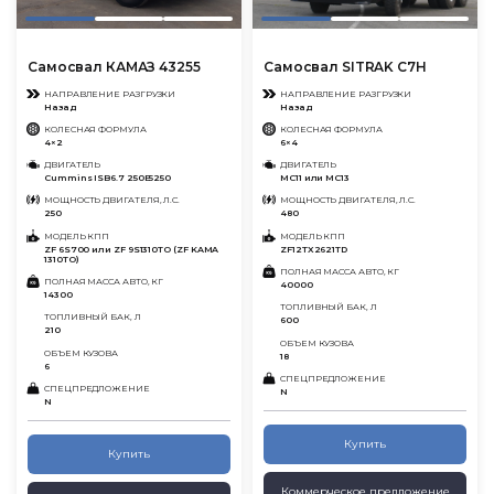
Самосвал КАМАЗ 43255
Самосвал SITRAK C7H
НАПРАВЛЕНИЕ РАЗГРУЗКИ
НАПРАВЛЕНИЕ РАЗГРУЗКИ
Назад
Назад
КОЛЕСНАЯ ФОРМУЛА
КОЛЕСНАЯ ФОРМУЛА
4×2
6×4
ДВИГАТЕЛЬ
ДВИГАТЕЛЬ
Cummins ISB6.7 250Е5250
MC11 или MC13
МОЩНОСТЬ ДВИГАТЕЛЯ, Л.С.
МОЩНОСТЬ ДВИГАТЕЛЯ, Л.С.
250
480
МОДЕЛЬ КПП
МОДЕЛЬ КПП
ZF 6S700 или ZF 9S1310TO (ZF KAMA
ZF12TX2621TD
1310TO)
ПОЛНАЯ МАССА АВТО, КГ
ПОЛНАЯ МАССА АВТО, КГ
40000
14300
ТОПЛИВНЫЙ БАК, Л
ТОПЛИВНЫЙ БАК, Л
600
210
ОБЪЕМ КУЗОВА
ОБЪЕМ КУЗОВА
18
6
СПЕЦПРЕДЛОЖЕНИЕ
СПЕЦПРЕДЛОЖЕНИЕ
N
N
Купить
Купить
Коммерческое предложение