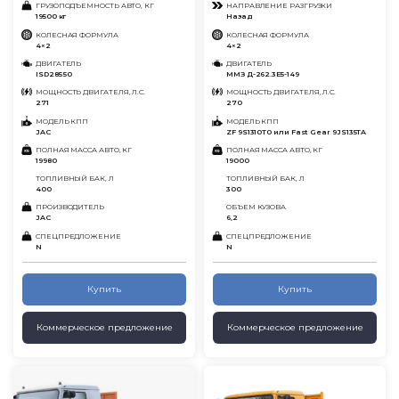
ГРУЗОПОДЪЕМНОСТЬ АВТО, КГ
НАПРАВЛЕНИЕ РАЗГРУЗКИ
19500 кг
Назад
КОЛЕСНАЯ ФОРМУЛА
КОЛЕСНАЯ ФОРМУЛА
4×2
4×2
ДВИГАТЕЛЬ
ДВИГАТЕЛЬ
ISD285 50
ММЗ Д-262.3E5-149
МОЩНОСТЬ ДВИГАТЕЛЯ, Л.С.
МОЩНОСТЬ ДВИГАТЕЛЯ, Л.С.
271
270
МОДЕЛЬ КПП
МОДЕЛЬ КПП
JAC
ZF 9S1310T0 или Fast Gear 9JS135TA
ПОЛНАЯ МАССА АВТО, КГ
ПОЛНАЯ МАССА АВТО, КГ
19980
19000
ТОПЛИВНЫЙ БАК, Л
ТОПЛИВНЫЙ БАК, Л
400
300
ПРОИЗВОДИТЕЛЬ
ОБЪЕМ КУЗОВА
JAC
6,2
СПЕЦПРЕДЛОЖЕНИЕ
СПЕЦПРЕДЛОЖЕНИЕ
N
N
Купить
Купить
Коммерческое предложение
Коммерческое предложение