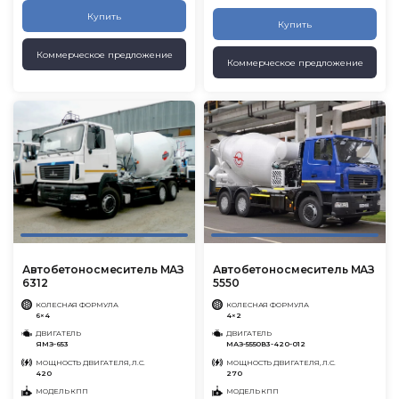
Купить
Купить
Коммерческое предложение
Коммерческое предложение
Автобетоносмеситель МАЗ
Автобетоносмеситель МАЗ
6312
5550
КОЛЕСНАЯ ФОРМУЛА
КОЛЕСНАЯ ФОРМУЛА
6×4
4×2
ДВИГАТЕЛЬ
ДВИГАТЕЛЬ
ЯМЗ-653
МАЗ-5550В3-420-012
МОЩНОСТЬ ДВИГАТЕЛЯ, Л.С.
МОЩНОСТЬ ДВИГАТЕЛЯ, Л.С.
420
270
МОДЕЛЬ КПП
МОДЕЛЬ КПП