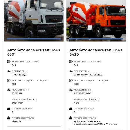
Автобетоносмеситель МАЗ
Автобетоносмеситель МАЗ
6501
6430
КОЛЕСНАЯ ФОРМУЛА
КОЛЕСНАЯ ФОРМУЛА
6×4
6×4
ДВИГАТЕЛЬ
ДВИГАТЕЛЬ
ЯМЗ-238Д2
Weichai WP 12.430E50.
МОЩНОСТЬ ДВИГАТЕЛЯ, Л.С.
МОЩНОСТЬ ДВИГАТЕЛЯ, Л.С.
435
430
МОДЕЛЬ КПП
МОДЕЛЬ КПП
9JS135TA
ZF 16S2520TO
ТОПЛИВНЫЙ БАК, Л
ТОПЛИВНЫЙ БАК, Л
300-700
400
ОБЪЕМ БЕТОНА
ОБЪЕМ БЕТОНА
9
9
ПРОИЗВОДИТЕЛЬ
ПРОИЗВОДИТЕЛЬ
Tigarbo
Туймазинский завод
автобетоновозов (ТЗА) и Tigarbo