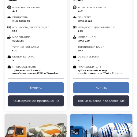
КОЛЕСНАЯ ФОРМУЛА
КОЛЕСНАЯ ФОРМУЛА
4×2
4×2
ДВИГАТЕЛЬ
ДВИГАТЕЛЬ
ЯМЗ-53603.10
ЯМЗ-53623
МОЩНОСТЬ ДВИГАТЕЛЯ, Л.С.
МОЩНОСТЬ ДВИГАТЕЛЯ, Л.С.
330
273
МОДЕЛЬ КПП
МОДЕЛЬ КПП
9JS135TA
ЯМЗ-239
ТОПЛИВНЫЙ БАК, Л
ТОПЛИВНЫЙ БАК, Л
500
500
ОБЪЕМ БЕТОНА
ОБЪЕМ БЕТОНА
9
4
ПРОИЗВОДИТЕЛЬ
ПРОИЗВОДИТЕЛЬ
Туймазинский завод
Туймазинский завод
автобетоновозов (ТЗА) и Tigarbo
автобетоновозов (ТЗА) и Tigarbo
Купить
Купить
Коммерческое предложение
Коммерческое предложение