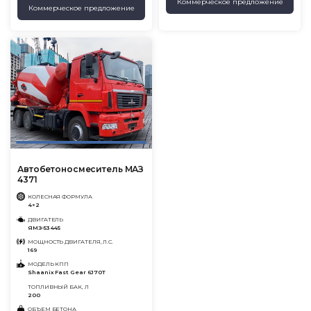
Коммерческое предложение
Коммерческое предложение
Автобетоносмеситель МАЗ
4371
КОЛЕСНАЯ ФОРМУЛА
4×2
ДВИГАТЕЛЬ
ЯМЗ-53445
МОЩНОСТЬ ДВИГАТЕЛЯ, Л.С.
169
МОДЕЛЬ КПП
Shaanix Fast Gear 6J70T
ТОПЛИВНЫЙ БАК, Л
200
ОБЪЕМ БЕТОНА