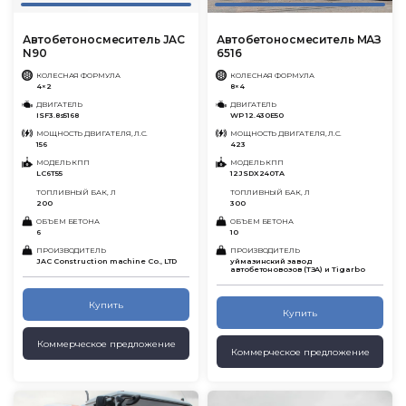
Автобетоносмеситель JAC
Автобетоносмеситель МАЗ
N90
6516
КОЛЕСНАЯ ФОРМУЛА
КОЛЕСНАЯ ФОРМУЛА
4×2
8×4
ДВИГАТЕЛЬ
ДВИГАТЕЛЬ
ISF3.8s5168
WP 12.430Е50
МОЩНОСТЬ ДВИГАТЕЛЯ, Л.С.
МОЩНОСТЬ ДВИГАТЕЛЯ, Л.С.
156
423
МОДЕЛЬ КПП
МОДЕЛЬ КПП
LC6T55
12JSDX240TA
ТОПЛИВНЫЙ БАК, Л
ТОПЛИВНЫЙ БАК, Л
200
300
ОБЪЕМ БЕТОНА
ОБЪЕМ БЕТОНА
6
10
ПРОИЗВОДИТЕЛЬ
ПРОИЗВОДИТЕЛЬ
JAC Construction machine Co., LTD
уймазинский завод
автобетоновозов (ТЗА) и Tigarbo
Купить
Купить
Коммерческое предложение
Коммерческое предложение