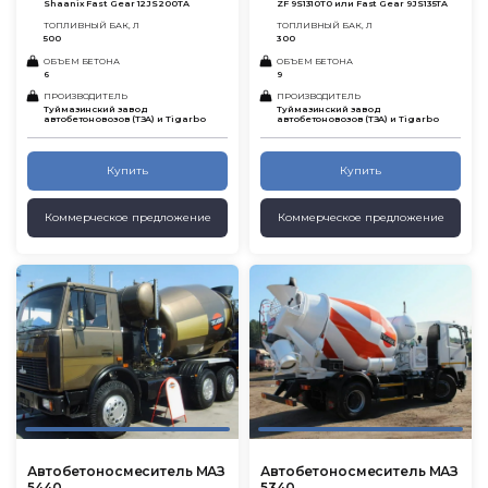
Shaanix Fast Gear 12JS200TA
ZF 9S1310T0 или Fast Gear 9JS135TA
ТОПЛИВНЫЙ БАК, Л
ТОПЛИВНЫЙ БАК, Л
500
300
ОБЪЕМ БЕТОНА
ОБЪЕМ БЕТОНА
6
9
ПРОИЗВОДИТЕЛЬ
ПРОИЗВОДИТЕЛЬ
Туймазинский завод
Туймазинский завод
автобетоновозов (ТЗА) и Tigarbo
автобетоновозов (ТЗА) и Tigarbo
Купить
Купить
Коммерческое предложение
Коммерческое предложение
Автобетоносмеситель МАЗ
Автобетоносмеситель МАЗ
5440
5340