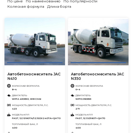
По цене
По наименованию
По популярности
Колесная формула
Длина борта
Автобетоносмеситель JAC
Автобетоносмеситель JAC
N410
N350
КОЛЕСНАЯ ФОРМУЛА
КОЛЕСНАЯ ФОРМУЛА
8×4
6×4
ДВИГАТЕЛЬ
ДВИГАТЕЛЬ
WP12.430E50, WEICHAI
WP10.350E53
МОЩНОСТЬ ДВИГАТЕЛЯ, Л.С.
МОЩНОСТЬ ДВИГАТЕЛЯ, Л.С.
423
271
МОДЕЛЬ КПП
МОДЕЛЬ КПП
FAST, 12JS180TА/12JSDX240TA+QH70
FAST, 12JSD180T+QH70
ТОПЛИВНЫЙ БАК, Л
ТОПЛИВНЫЙ БАК, Л
400
400