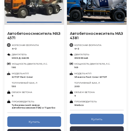
Автобетоносмеситель МАЗ
Автобетоносмеситель МАЗ
4571
4381
КОЛЕСНАЯ ФОРМУЛА
КОЛЕСНАЯ ФОРМУЛА
4×2
4×2
ДВИГАТЕЛЬ
ДВИГАТЕЛЬ
ММЗ Д-245.35
ЯМЗ-53445
МОЩНОСТЬ ДВИГАТЕЛЯ, Л.С.
МОЩНОСТЬ ДВИГАТЕЛЯ, Л.С.
190
169
МОДЕЛЬ КПП
МОДЕЛЬ КПП
6J70T Fast Gear
Shaanix Fast Gear 6J70T
ТОПЛИВНЫЙ БАК, Л
ТОПЛИВНЫЙ БАК, Л
130
200
ОБЪЕМ БЕТОНА
ОБЪЕМ БЕТОНА
9
9
ПРОИЗВОДИТЕЛЬ
ПРОИЗВОДИТЕЛЬ
Туймазинский завод
Wabco
автобетоновозов (ТЗА) и Tigarbo
Купить
Купить