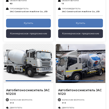
ОБЪЕМ БЕТОНА
ОБЪЕМ БЕТОНА
8,5
12
ПРОИЗВОДИТЕЛЬ
ПРОИЗВОДИТЕЛЬ
JAC Construction machine Co., LTD
JAC Construction machine Co., LTD
Купить
Купить
Коммерческое предложение
Коммерческое предложение
Автобетоносмеситель JAC
Автобетоносмеситель JAC
N120X
N120
КОЛЕСНАЯ ФОРМУЛА
КОЛЕСНАЯ ФОРМУЛА
4×2
4×2
ДВИГАТЕЛЬ
ДВИГАТЕЛЬ