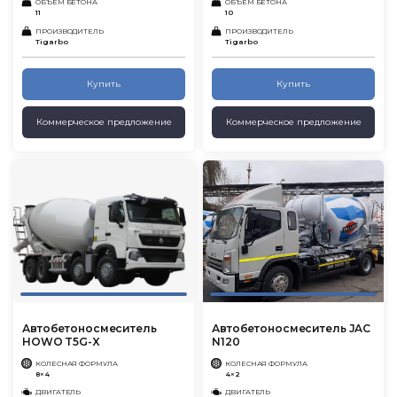
ОБЪЕМ БЕТОНА
ОБЪЕМ БЕТОНА
11
10
ПРОИЗВОДИТЕЛЬ
ПРОИЗВОДИТЕЛЬ
Tigarbo
Tigarbo
Купить
Купить
Коммерческое предложение
Коммерческое предложение
Автобетоносмеситель
Автобетоносмеситель JAC
HOWO T5G-X
N120
КОЛЕСНАЯ ФОРМУЛА
КОЛЕСНАЯ ФОРМУЛА
8×4
4×2
ДВИГАТЕЛЬ
ДВИГАТЕЛЬ