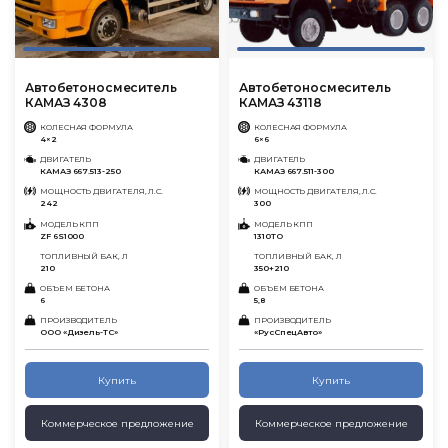
Автобетоносмеситель
Автобетоносмеситель
КАМАЗ 4308
КАМАЗ 43118
КОЛЕСНАЯ ФОРМУЛА
КОЛЕСНАЯ ФОРМУЛА
4×2
6×6
ДВИГАТЕЛЬ
ДВИГАТЕЛЬ
КАМАЗ 667.513-250
КАМАЗ 667.511-300
МОЩНОСТЬ ДВИГАТЕЛЯ, Л.С.
МОЩНОСТЬ ДВИГАТЕЛЯ, Л.С.
242
300
МОДЕЛЬ КПП
МОДЕЛЬ КПП
ZF 6S1000
1310ТО
ТОПЛИВНЫЙ БАК, Л
ТОПЛИВНЫЙ БАК, Л
210
350+210
ОБЪЕМ БЕТОНА
ОБЪЕМ БЕТОНА
6
5,8
ПРОИЗВОДИТЕЛЬ
ПРОИЗВОДИТЕЛЬ
ООО «Дизель-ТС»
«РусСпецАвто»
Купить
Купить
Коммерческое предложение
Коммерческое предложение