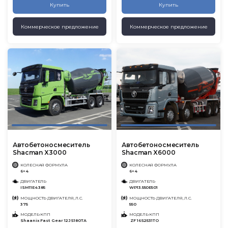
Купить
Купить
Коммерческое предложение
Коммерческое предложение
Автобетоносмеситель
Автобетоносмеситель
Shacman X3000
Shacman X6000
КОЛЕСНАЯ ФОРМУЛА
КОЛЕСНАЯ ФОРМУЛА
6×4
6×4
ДВИГАТЕЛЬ
ДВИГАТЕЛЬ
ISM11E4 385
WP13.550E501
МОЩНОСТЬ ДВИГАТЕЛЯ, Л.С.
МОЩНОСТЬ ДВИГАТЕЛЯ, Л.С.
375
550
МОДЕЛЬ КПП
МОДЕЛЬ КПП
Shaanix Fast Gear 12JS180TA
ZF 16S2531TO