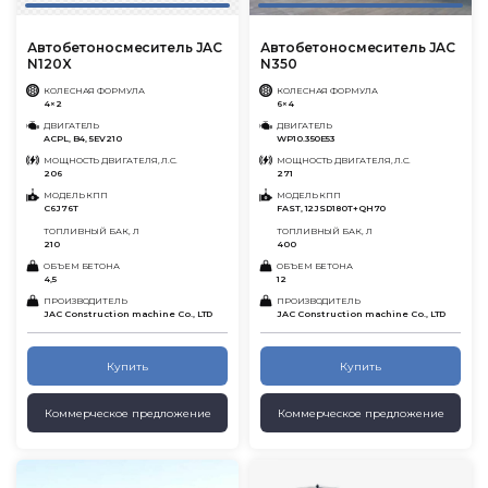
Автобетоносмеситель JAC
Автобетоносмеситель JAC
N120X
N350
КОЛЕСНАЯ ФОРМУЛА
КОЛЕСНАЯ ФОРМУЛА
4×2
6×4
ДВИГАТЕЛЬ
ДВИГАТЕЛЬ
ACPL, B4, 5EV210
WP10.350E53
МОЩНОСТЬ ДВИГАТЕЛЯ, Л.С.
МОЩНОСТЬ ДВИГАТЕЛЯ, Л.С.
206
271
МОДЕЛЬ КПП
МОДЕЛЬ КПП
C6J76T
FAST, 12JSD180T+QH70
ТОПЛИВНЫЙ БАК, Л
ТОПЛИВНЫЙ БАК, Л
210
400
ОБЪЕМ БЕТОНА
ОБЪЕМ БЕТОНА
4,5
12
ПРОИЗВОДИТЕЛЬ
ПРОИЗВОДИТЕЛЬ
JAC Construction machine Co., LTD
JAC Construction machine Co., LTD
Купить
Купить
Коммерческое предложение
Коммерческое предложение