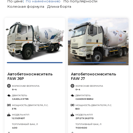
По цене
По наименованию
По популярности
Колесная формула
Длина борта
Автобетоносмеситель
Автобетоносмеситель
FAW J6P
FAW J7
КОЛЕСНАЯ ФОРМУЛА
КОЛЕСНАЯ ФОРМУЛА
6×4
6×4
ДВИГАТЕЛЬ
ДВИГАТЕЛЬ
CA6DL2-37E5
CA6DM3-55E52
МОЩНОСТЬ ДВИГАТЕЛЯ, Л.С.
МОЩНОСТЬ ДВИГАТЕЛЯ, Л.С.
375
550
МОДЕЛЬ КПП
МОДЕЛЬ КПП
12JSD160T
ZF12TX2621TD
ТОПЛИВНЫЙ БАК, Л
ТОПЛИВНЫЙ БАК, Л
400
700+500