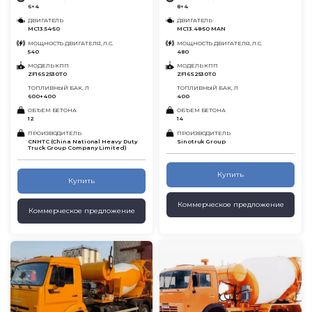
6×4
8×4
ДВИГАТЕЛЬ
ДВИГАТЕЛЬ
MC13.54-50
MC13.48-50 MAN
МОЩНОСТЬ ДВИГАТЕЛЯ, Л.С.
МОЩНОСТЬ ДВИГАТЕЛЯ, Л.С.
540
480
МОДЕЛЬ КПП
МОДЕЛЬ КПП
ZF16S2530T0
ZF16S2530T0
ТОПЛИВНЫЙ БАК, Л
ТОПЛИВНЫЙ БАК, Л
600+400
400
ОБЪЕМ БЕТОНА
ОБЪЕМ БЕТОНА
12
14
ПРОИЗВОДИТЕЛЬ
ПРОИЗВОДИТЕЛЬ
CNHTC (China National Heavy Duty
Sinotruk Group
Truck Group Company Limited)
Купить
Купить
Коммерческое предложение
Коммерческое предложение