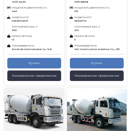
MC11.44-50
ISF3.8s5168
МОЩНОСТЬ ДВИГАТЕЛЯ, Л.С.
МОЩНОСТЬ ДВИГАТЕЛЯ, Л.С.
440
166
МОДЕЛЬ КПП
МОДЕЛЬ КПП
HW25712XST
6DS60T-D
ТОПЛИВНЫЙ БАК, Л
ТОПЛИВНЫЙ БАК, Л
600
210
ОБЪЕМ БЕТОНА
ОБЪЕМ БЕТОНА
12
3
ПРОИЗВОДИТЕЛЬ
ПРОИЗВОДИТЕЛЬ
Sinotruk international co., ltd..
JAC Construction machine Co., LTD
Купить
Купить
Коммерческое предложение
Коммерческое предложение