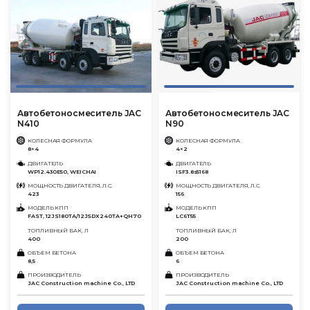
Автобетоносмеситель JAC
Автобетоносмеситель JAC
N410
N90
КОЛЕСНАЯ ФОРМУЛА
КОЛЕСНАЯ ФОРМУЛА
8×4
4×2
ДВИГАТЕЛЬ
ДВИГАТЕЛЬ
WP12.430E50, WEICHAI
ISF3.8s5168
МОЩНОСТЬ ДВИГАТЕЛЯ, Л.С.
МОЩНОСТЬ ДВИГАТЕЛЯ, Л.С.
423
156
МОДЕЛЬ КПП
МОДЕЛЬ КПП
FAST, 12JS180TА/12JSDX240TA+QH70
LC6T55
ТОПЛИВНЫЙ БАК, Л
ТОПЛИВНЫЙ БАК, Л
400
200
ОБЪЕМ БЕТОНА
ОБЪЕМ БЕТОНА
8,5
6
ПРОИЗВОДИТЕЛЬ
ПРОИЗВОДИТЕЛЬ
JAC Construction machine Co., LTD
JAC Construction machine Co., LTD