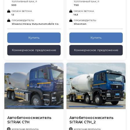
ТОПЛИВНЫЙ БАК, Л
ТОПЛИВНЫЙ БАК, Л
500
760
ОБЪЕМ БЕТОНА
ОБЪЕМ БЕТОНА
12
19,3
ПРОИЗВОДИТЕЛЬ
ПРОИЗВОДИТЕЛЬ
Shaanxi Heavy Duty Automobile Co.
Shacman
Купить
Купить
Коммерческое предложение
Коммерческое предложение
Автобетоносмеситель
Автобетоносмеситель
SITRAK C7H
SITRAK C7H_2
КОЛЕСНАЯ ФОРМУЛА
КОЛЕСНАЯ ФОРМУЛА