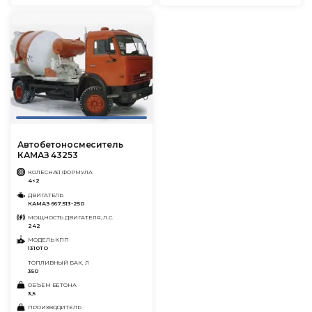
Автобетоносмеситель
КАМАЗ 43253
КОЛЕСНАЯ ФОРМУЛА
4×2
ДВИГАТЕЛЬ
КАМАЗ 667.513-250
МОЩНОСТЬ ДВИГАТЕЛЯ, Л.С.
242
МОДЕЛЬ КПП
1310ТО
ТОПЛИВНЫЙ БАК, Л
350
ОБЪЕМ БЕТОНА
3,5
ПРОИЗВОДИТЕЛЬ